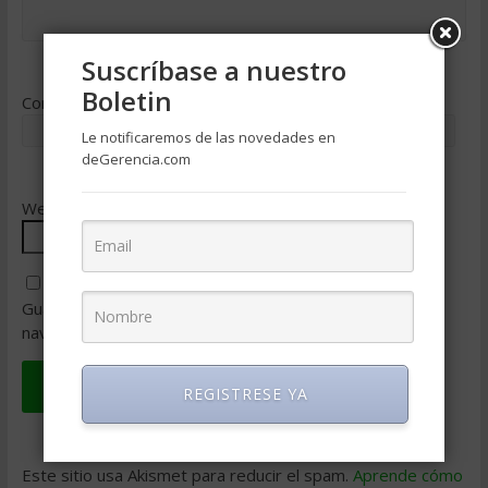
Suscríbase a nuestro
Boletin
Correo electrónico
*
Le notificaremos de las novedades en
deGerencia.com
Web
Guarda mi nombre, correo electrónico y web en este
navegador para la próxima vez que comente.
REGISTRESE YA
Este sitio usa Akismet para reducir el spam.
Aprende cómo