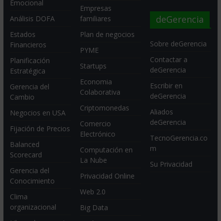
Emocional
Empresas
deGerencia
Análisis DOFA
familiares
Estados
Plan de negocios
Sobre deGerencia
Financieros
PYME
Contactar a
Planificación
Startups
deGerencia
Estratégica
Economia
Escribir en
Gerencia del
Colaborativa
deGerencia
Cambio
Criptomonedas
Aliados
Negocios en USA
deGerencia
Comercio
Fijación de Precios
Electrónico
TecnoGerencia.co
Balanced
m
Computación en
Scorecard
La Nube
Su Privacidad
Gerencia del
Privacidad Online
Conocimiento
Web 2.0
Clima
organizacional
Big Data