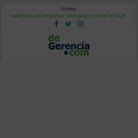
Última:
Stablecoins para empresas: cómo pagar y cobrar en 2026
Despido silencioso: qué es y por qué sale tan caro
IA en selección de personal: cómo auditarla a tiempo
Trabajo forzoso en la cadena de suministro: qué hacer
Mercado hispano de EE. UU.: cómo segmentarlo y venderle