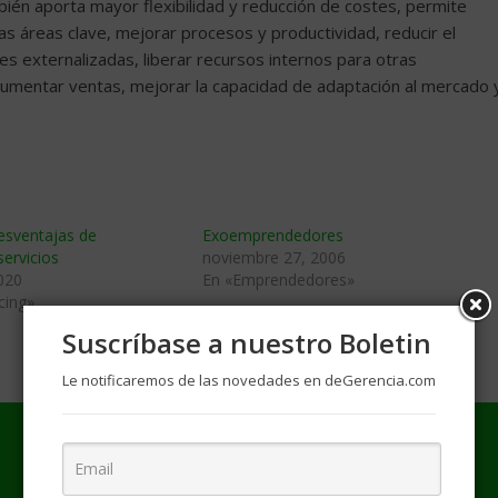
ién aporta mayor flexibilidad y reducción de costes, permite
 las áreas clave, mejorar procesos y productividad, reducir el
des externalizadas, liberar recursos internos para otras
 aumentar ventas, mejorar la capacidad de adaptación al mercado 
esventajas de
Exoemprendedores
servicios
noviembre 27, 2006
020
En «Emprendedores»
cing»
Suscríbase a nuestro Boletin
Le notificaremos de las novedades en deGerencia.com