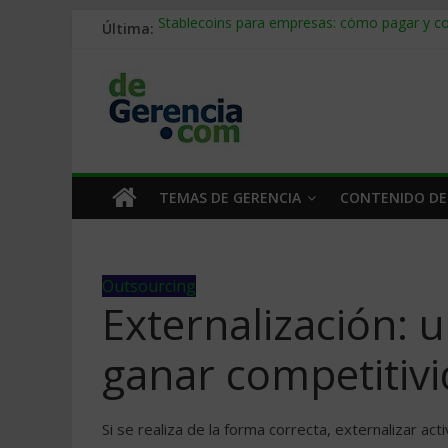
Última:
Stablecoins para empresas: cómo pagar y c
Despido silencioso: qué es y por qué sale ta
IA en selección de personal: cómo auditarla
Trabajo forzoso en la cadena de suministro:
Mercado hispano de EE. UU.: cómo segmenta
TEMAS DE GERENCIA
CONTENIDO DE
Outsourcing
Externalización: 
ganar competitiv
Si se realiza de la forma correcta, externalizar ac