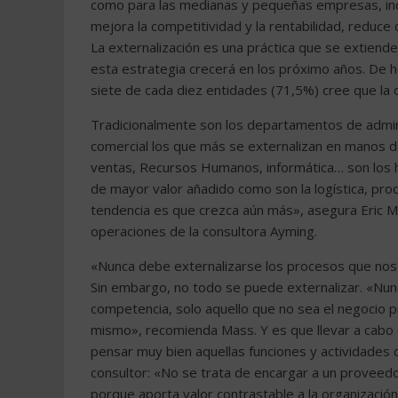
como para las medianas y pequeñas empresas, incl
mejora la competitividad y la rentabilidad, reduce
La externalización es una práctica que se extien
esta estrategia crecerá en los próximo años. De 
siete de cada diez entidades (71,5%) cree que la 
Tradicionalmente son los departamentos de adminis
comercial los que más se externalizan en manos d
ventas, Recursos Humanos, informática… son los ha
de mayor valor añadido como son la logística, proces
tendencia es que crezca aún más», asegura Eric Ma
operaciones de la consultora Ayming.
«Nunca debe externalizarse los procesos que nos 
Sin embargo, no todo se puede externalizar. «Nun
competencia, solo aquello que no sea el negocio pr
mismo», recomienda Mass. Y es que llevar a cabo e
pensar muy bien aquellas funciones y actividades 
consultor: «No se trata de encargar a un proveedor
porque aporta valor contrastable a la organizació