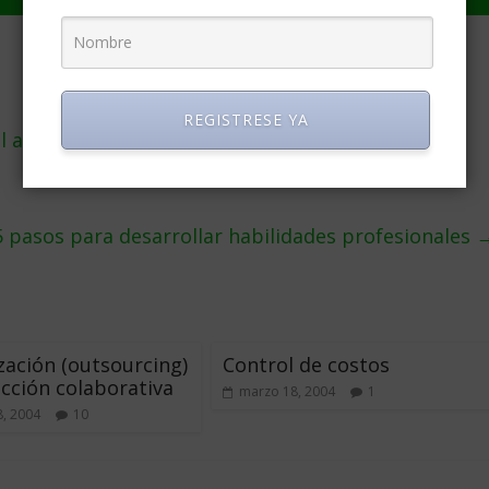
REGISTRESE YA
l agridulce
5 pasos para desarrollar habilidades profesionales
zación (outsourcing)
Control de costos
cción colaborativa
marzo 18, 2004
1
, 2004
10