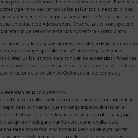
uso para los autónomos, tiene muchísimas ventajas. Entre otras
 costes y permite dedicar todos los esfuerzos al negocio propio.
de poco a poco entre las empresas españolas. Y todo apunta que
hecho, un estudio de Adecco sobre Externalización concluye que
contratación de servicios externos aumentará a corto plazo.
tración, producción, operaciones, tecnología de la información 
e empresas muy especializadas. «Distribución, transporte,
bituales. En los últimos años también se externalizan funciones
os auxiliares de la industria, servicios de atención al cliente y la
ss, director de la división de Optimización de compras y
diferencian de la competencia»
ca deben externalizarse los procesos que nos diferencian de la
incipal de la compañía y que no tenga impacto directo en el
sta estrategia requiere de una previsión con criterio, hay que
que se quieren delegar en un tercero, como explica este
 una tarea específica, sino tomar la decisión de externalizar
n, porque se obtiene una mejora radical de los procesos en los