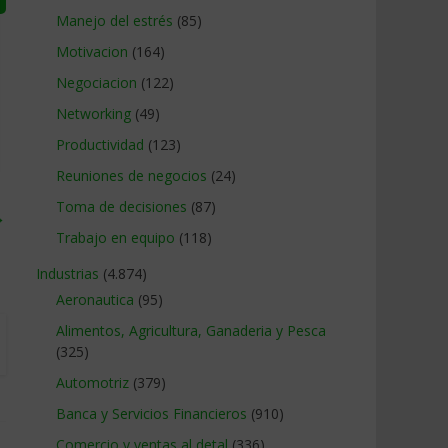
Manejo del estrés
(85)
Motivacion
(164)
Negociacion
(122)
Networking
(49)
Productividad
(123)
Reuniones de negocios
(24)
Toma de decisiones
(87)
→
Trabajo en equipo
(118)
Industrias
(4.874)
Aeronautica
(95)
Alimentos, Agricultura, Ganaderia y Pesca
(325)
Automotriz
(379)
Banca y Servicios Financieros
(910)
Comercio y ventas al detal
(336)