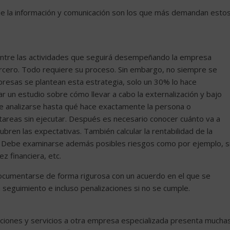
 de la información y comunicación son los que más demandan esto
o entre las actividades que seguirá desempeñando la empresa
rcero. Todo requiere su proceso. Sin embargo, no siempre se
presas se plantean esta estrategia, solo un 30% lo hace
r un estudio sobre cómo llevar a cabo la externalización y bajo
be analizarse hasta qué hace exactamente la persona o
areas sin ejecutar. Después es necesario conocer cuánto va a
ubren las expectativas. También calcular la rentabilidad de la
o. Debe examinarse además posibles riesgos como por ejemplo, s
z financiera, etc.
ocumentarse de forma rigurosa con un acuerdo en el que se
u seguimiento e incluso penalizaciones si no se cumple.
nciones y servicios a otra empresa especializada presenta mucha