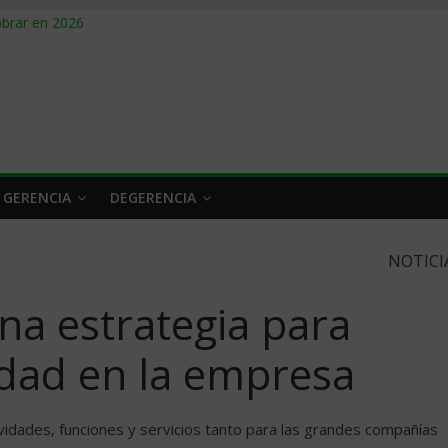
obrar en 2026
n caro
 a tiempo
 qué hacer
rlo y venderle
 GERENCIA
DEGERENCIA
NOTICI
una estrategia para
idad en la empresa
tividades, funciones y servicios tanto para las grandes compañías