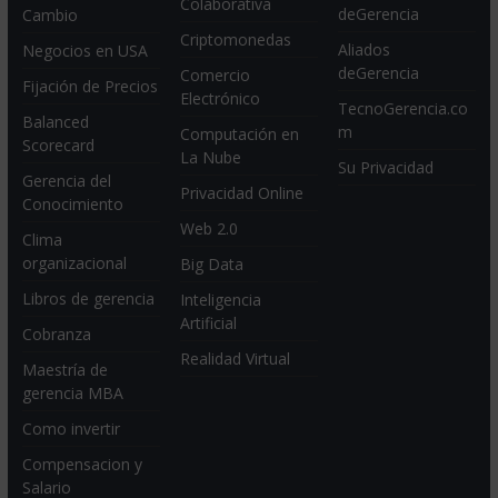
Colaborativa
deGerencia
Cambio
Criptomonedas
Aliados
Negocios en USA
deGerencia
Comercio
Fijación de Precios
Electrónico
TecnoGerencia.co
Balanced
m
Computación en
Scorecard
La Nube
Su Privacidad
Gerencia del
Privacidad Online
Conocimiento
Web 2.0
Clima
organizacional
Big Data
Libros de gerencia
Inteligencia
Artificial
Cobranza
Realidad Virtual
Maestría de
gerencia MBA
Como invertir
Compensacion y
Salario