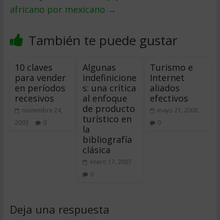
africano por mexicano
→
También te puede gustar
10 claves
Algunas
Turismo e
para vender
indefinicione
Internet
en períodos
s: una crítica
aliados
recesivos
al enfoque
efectivos
de producto
noviembre 24,
mayo 21, 2008
turístico en
2003
0
0
la
bibliografía
clásica
enero 17, 2007
0
Deja una respuesta