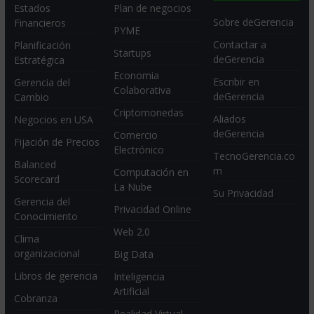
Estados
Plan de negocios
Sobre deGerencia
Financieros
PYME
Contactar a
Planificación
Startups
deGerencia
Estratégica
Economia
Escribir en
Gerencia del
Colaborativa
deGerencia
Cambio
Criptomonedas
Aliados
Negocios en USA
deGerencia
Comercio
Fijación de Precios
Electrónico
TecnoGerencia.co
Balanced
m
Computación en
Scorecard
La Nube
Su Privacidad
Gerencia del
Privacidad Online
Conocimiento
Web 2.0
Clima
organizacional
Big Data
Libros de gerencia
Inteligencia
Artificial
Cobranza
Realidad Virtual