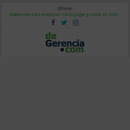
Última:
Stablecoins para empresas: cómo pagar y cobrar en 2026
Despido silencioso: qué es y por qué sale tan caro
IA en selección de personal: cómo auditarla a tiempo
Trabajo forzoso en la cadena de suministro: qué hacer
Mercado hispano de EE. UU.: cómo segmentarlo y venderle