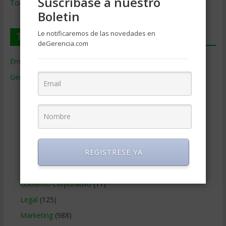
Suscríbase a nuestro
Todos los Temas
Boletin
Le notificaremos de las novedades en
Temas de Gerencia
deGerencia.com
Empresas de Gerencia
(38)
Gerencia
(9.477)
Ciencias Económicas
(80)
Contabilidad
(466)
Educacion Gerencial
(454)
Estrategia Empresarial
(304)
REGISTRESE YA
Finanzas Corporativas
(748)
Gerencia social y ambiental
(223)
Gobierno Corporativo
(11)
Legal
(125)
Marketing
(988)