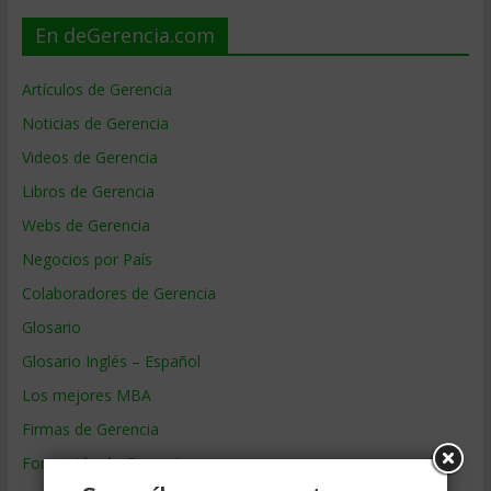
En deGerencia.com
Artículos de Gerencia
Noticias de Gerencia
Videos de Gerencia
Libros de Gerencia
Webs de Gerencia
Negocios por País
Colaboradores de Gerencia
Glosario
Glosario Inglés – Español
Los mejores MBA
Firmas de Gerencia
Formación de Gerencia