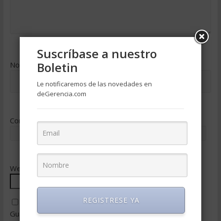
Suscríbase a nuestro
Boletin
Nombre
*
Le notificaremos de las novedades en
deGerencia.com
Correo electrónico
*
Web
REGISTRESE YA
Guarda mi nombre, correo electrónico y web en este