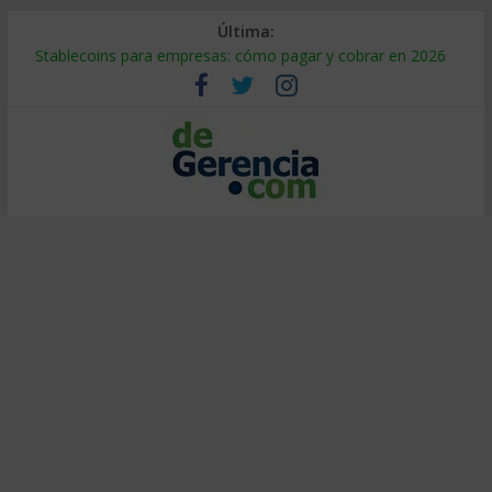
Última:
Stablecoins para empresas: cómo pagar y cobrar en 2026
Despido silencioso: qué es y por qué sale tan caro
IA en selección de personal: cómo auditarla a tiempo
Trabajo forzoso en la cadena de suministro: qué hacer
Mercado hispano de EE. UU.: cómo segmentarlo y venderle