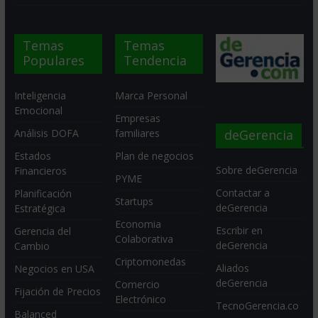
Temas
Temas
Populares
Tendencia
Inteligencia
Marca Personal
Emocional
Empresas
deGerencia
Análisis DOFA
familiares
Estados
Plan de negocios
Sobre deGerencia
Financieros
PYME
Contactar a
Planificación
Startups
deGerencia
Estratégica
Economia
Escribir en
Gerencia del
Colaborativa
deGerencia
Cambio
Criptomonedas
Aliados
Negocios en USA
deGerencia
Comercio
Fijación de Precios
Electrónico
TecnoGerencia.co
Balanced