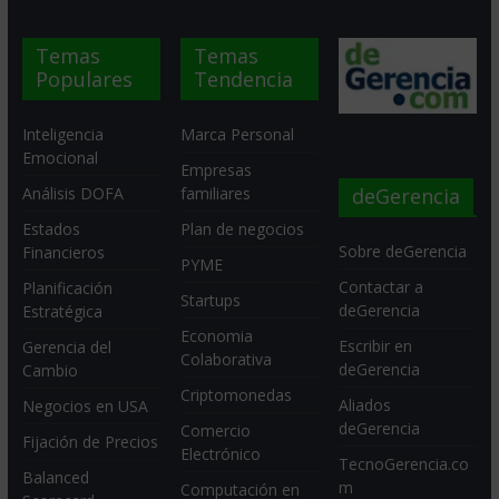
Temas
Temas
Populares
Tendencia
Inteligencia
Marca Personal
Emocional
Empresas
deGerencia
Análisis DOFA
familiares
Estados
Plan de negocios
Sobre deGerencia
Financieros
PYME
Contactar a
Planificación
Startups
deGerencia
Estratégica
Economia
Escribir en
Gerencia del
Colaborativa
deGerencia
Cambio
Criptomonedas
Aliados
Negocios en USA
deGerencia
Comercio
Fijación de Precios
Electrónico
TecnoGerencia.co
Balanced
m
Computación en