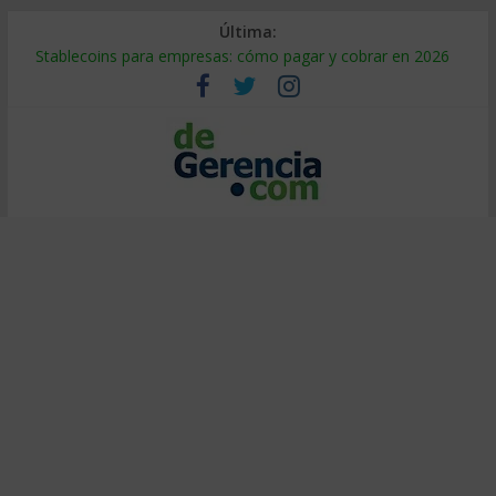
Última:
Stablecoins para empresas: cómo pagar y cobrar en 2026
Despido silencioso: qué es y por qué sale tan caro
IA en selección de personal: cómo auditarla a tiempo
Trabajo forzoso en la cadena de suministro: qué hacer
Mercado hispano de EE. UU.: cómo segmentarlo y venderle