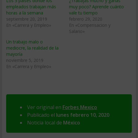
Los 5 países donde los
¿Trabajas mucho y ganas
empleados trabajan más
muy poco? Aprende cuánto
horas a la semana
vale tu tiempo
septiembre 20, 2019
febrero 29, 2020
En «Carrera y Empleo»
En «Compensacion y
Salario»
Un trabajo malo o
mediocre, la realidad de la
mayoría
noviembre 5, 2019
En «Carrera y Empleo»
Ver original en
Forbes Mexico
Publicado el
lunes febrero 10, 2020
Noticia local de
México