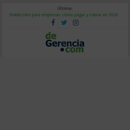
Última:
Stablecoins para empresas: cómo pagar y cobrar en 2026
Despido silencioso: qué es y por qué sale tan caro
IA en selección de personal: cómo auditarla a tiempo
Trabajo forzoso en la cadena de suministro: qué hacer
Mercado hispano de EE. UU.: cómo segmentarlo y venderle