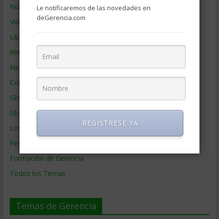
Noticias de Gerencia
Le notificaremos de las novedades en
deGerencia.com
Videos de Gerencia
Libros de Gerencia
Webs de Gerencia
Negocios por País
Colaboradores de Gerencia
Glosario
Glosario Inglés – Español
REGISTRESE YA
Los mejores MBA
Firmas de Gerencia
Formación de Gerencia
Todos los Temas
Temas de Gerencia