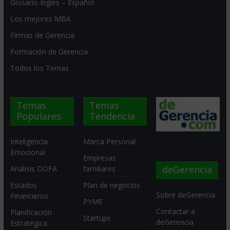
Glosario Inglés – Español
Los mejores MBA
Firmas de Gerencia
Formación de Gerencia
Todos los Temas
Temas
Temas
Populares
Tendencia
Inteligencia
Marca Personal
Emocional
Empresas
deGerencia
Análisis DOFA
familiares
Estados
Plan de negocios
Sobre deGerencia
Financieros
PYME
Contactar a
Planificación
Startups
deGerencia
Estratégica