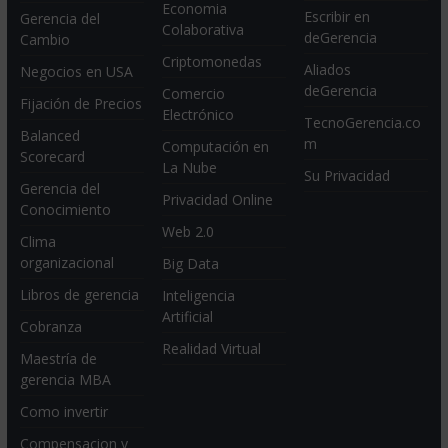
Economia
Escribir en
Gerencia del
Colaborativa
deGerencia
Cambio
Criptomonedas
Aliados
Negocios en USA
deGerencia
Comercio
Fijación de Precios
Electrónico
TecnoGerencia.co
Balanced
m
Computación en
Scorecard
La Nube
Su Privacidad
Gerencia del
Privacidad Online
Conocimiento
Web 2.0
Clima
organizacional
Big Data
Libros de gerencia
Inteligencia
Artificial
Cobranza
Realidad Virtual
Maestría de
gerencia MBA
Como invertir
Compensacion y