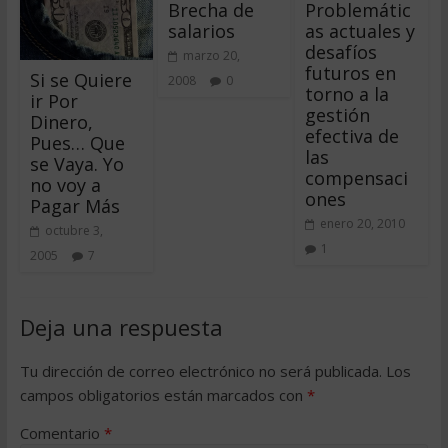
Brecha de
Problemátic
salarios
as actuales y
desafíos
marzo 20,
futuros en
Si se Quiere
2008
0
torno a la
ir Por
gestión
Dinero,
efectiva de
Pues… Que
las
se Vaya. Yo
compensaci
no voy a
ones
Pagar Más
enero 20, 2010
octubre 3,
1
2005
7
Deja una respuesta
Tu dirección de correo electrónico no será publicada.
Los
campos obligatorios están marcados con
*
Comentario
*