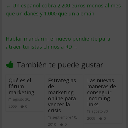
←
Un español cobra 2.200 euros menos al mes
que un danés y 1.000 que un alemán
Hablar mandarín, el nuevo pendiente para
atraer turistas chinos a RD
→
También te puede gustar
Qué es el
Estrategias
Las nuevas
fórum
de
maneras de
marketing
marketing
conseguir
online para
incoming
agosto 30,
vencer la
links
2009
0
crisis
agosto 30,
septiembre 10,
2009
0
2010
0