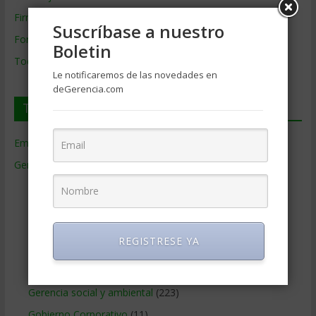
Firmas de Gerencia
Suscríbase a nuestro
Formación de Gerencia
Boletin
Todos los Temas
Le notificaremos de las novedades en
deGerencia.com
Temas de Gerencia
Empresas de Gerencia
(38)
Gerencia
(9.477)
Ciencias Económicas
(80)
Contabilidad
(466)
Educacion Gerencial
(454)
REGISTRESE YA
Estrategia Empresarial
(304)
Finanzas Corporativas
(748)
Gerencia social y ambiental
(223)
Gobierno Corporativo
(11)