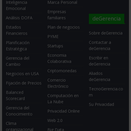
Inteligencia
Marca Personal
Emocional
Empresas
deGerencia
Análisis DOFA
familiares
Estados
Plan de negocios
Sobre deGerencia
Financieros
PYME
Contactar a
Planificación
Startups
deGerencia
Estratégica
Economia
Escribir en
Gerencia del
Colaborativa
deGerencia
Cambio
Criptomonedas
Aliados
Negocios en USA
deGerencia
Comercio
Fijación de Precios
Electrónico
TecnoGerencia.co
Balanced
m
Computación en
Scorecard
La Nube
Su Privacidad
Gerencia del
Privacidad Online
Conocimiento
Web 2.0
Clima
organizacional
Big Data