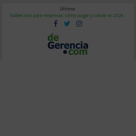
Última:
Stablecoins para empresas: cómo pagar y cobrar en 2026
Despido silencioso: qué es y por qué sale tan caro
IA en selección de personal: cómo auditarla a tiempo
Trabajo forzoso en la cadena de suministro: qué hacer
Mercado hispano de EE. UU.: cómo segmentarlo y venderle