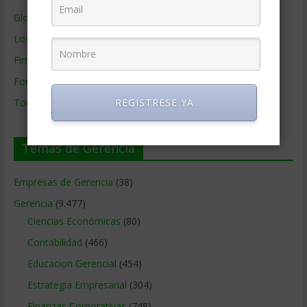
Glosario Inglés – Español
Los mejores MBA
Firmas de Gerencia
Formación de Gerencia
Todos los Temas
REGISTRESE YA
Temas de Gerencia
Empresas de Gerencia
(38)
Gerencia
(9.477)
Ciencias Económicas
(80)
Contabilidad
(466)
Educacion Gerencial
(454)
Estrategia Empresarial
(304)
Finanzas Corporativas
(748)