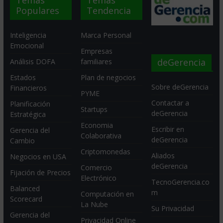
Populares
Tendencia
Inteligencia
Marca Personal
Emocional
Empresas
deGerencia
Análisis DOFA
familiares
Estados
Plan de negocios
Sobre deGerencia
Financieros
PYME
Contactar a
Planificación
Startups
deGerencia
Estratégica
Economia
Escribir en
Gerencia del
Colaborativa
deGerencia
Cambio
Criptomonedas
Aliados
Negocios en USA
deGerencia
Comercio
Fijación de Precios
Electrónico
TecnoGerencia.co
Balanced
m
Computación en
Scorecard
La Nube
Su Privacidad
Gerencia del
Privacidad Online