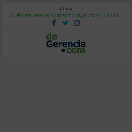
Última:
Stablecoins para empresas: cómo pagar y cobrar en 2026
Despido silencioso: qué es y por qué sale tan caro
IA en selección de personal: cómo auditarla a tiempo
Trabajo forzoso en la cadena de suministro: qué hacer
Mercado hispano de EE. UU.: cómo segmentarlo y venderle