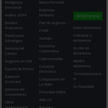
Inteligencia
Marca Personal
Emocional
Empresas
deGerencia
Análisis DOFA
familiares
Estados
Plan de negocios
Sobre deGerencia
Financieros
PYME
Contactar a
Planificación
Startups
deGerencia
Estratégica
Economia
Escribir en
Gerencia del
Colaborativa
deGerencia
Cambio
Criptomonedas
Aliados
Negocios en USA
deGerencia
Comercio
Fijación de Precios
Electrónico
TecnoGerencia.co
Balanced
m
Computación en
Scorecard
La Nube
Su Privacidad
Gerencia del
Privacidad Online
Conocimiento
Web 2.0
Clima
organizacional
Big Data