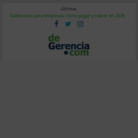
Última:
Stablecoins para empresas: cómo pagar y cobrar en 2026
Despido silencioso: qué es y por qué sale tan caro
IA en selección de personal: cómo auditarla a tiempo
Trabajo forzoso en la cadena de suministro: qué hacer
Mercado hispano de EE. UU.: cómo segmentarlo y venderle