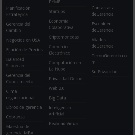
PYME
Contactar a
Planificación
Startups
deGerencia
Estratégica
Economia
Escribir en
Gerencia del
Colaborativa
deGerencia
Cambio
Criptomonedas
Aliados
Negocios en USA
deGerencia
Comercio
Fijación de Precios
Electrónico
TecnoGerencia.co
Balanced
m
Computación en
Scorecard
La Nube
Su Privacidad
Gerencia del
Privacidad Online
Conocimiento
Web 2.0
Clima
organizacional
Big Data
Libros de gerencia
Inteligencia
Artificial
Cobranza
Realidad Virtual
Maestría de
gerencia MBA