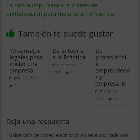
La banca impulsará sus planes de
digitalización para mejorar en eficiencia
→
También te puede gustar
10 consejos
De la teoría
De
legales para
a la Práctica
profesional
iniciar una
a
noviembre 22,
empresa
emprendedo
2002
1
r y
julio 20, 2009
empresario
2
marzo 16,
2010
0
Deja una respuesta
Tu dirección de correo electrónico no será publicada.
Los