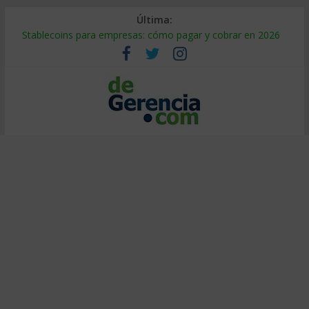
Última:
Stablecoins para empresas: cómo pagar y cobrar en 2026
Despido silencioso: qué es y por qué sale tan caro
IA en selección de personal: cómo auditarla a tiempo
Trabajo forzoso en la cadena de suministro: qué hacer
Mercado hispano de EE. UU.: cómo segmentarlo y venderle