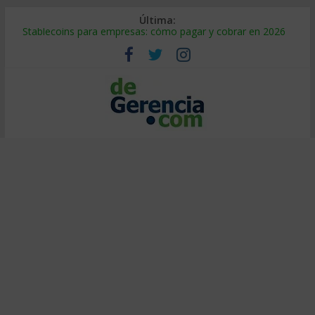
Última:
Stablecoins para empresas: cómo pagar y cobrar en 2026
Despido silencioso: qué es y por qué sale tan caro
IA en selección de personal: cómo auditarla a tiempo
Trabajo forzoso en la cadena de suministro: qué hacer
Mercado hispano de EE. UU.: cómo segmentarlo y venderle