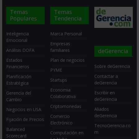
Temas
Temas
Populares
Tendencia
Inteligencia
Marca Personal
Emocional
Empresas
deGerencia
Análisis DOFA
familiares
Estados
Plan de negocios
Sobre deGerencia
Financieros
PYME
Contactar a
Planificación
Startups
deGerencia
Estratégica
Economia
Escribir en
Gerencia del
Colaborativa
deGerencia
Cambio
Criptomonedas
Aliados
Negocios en USA
deGerencia
Comercio
Fijación de Precios
Electrónico
TecnoGerencia.co
Balanced
m
Computación en
Scorecard