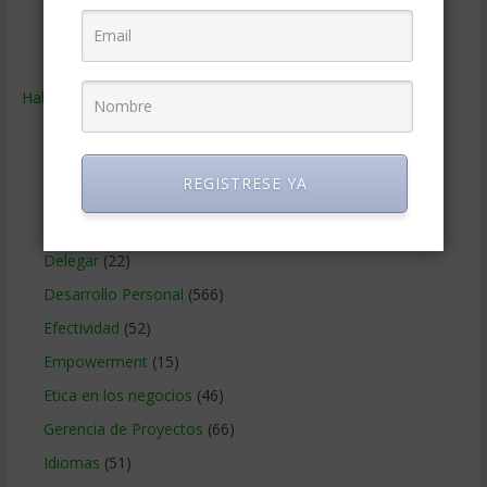
Tecnologia de Informacion
(665)
Ventas
(242)
Habilidades
(2.843)
Administracion del tiempo
(70)
Coaching
(101)
REGISTRESE YA
Comunicacion en los negocios
(180)
Creatividad en la empresa
(96)
Delegar
(22)
Desarrollo Personal
(566)
Efectividad
(52)
Empowerment
(15)
Etica en los negocios
(46)
Gerencia de Proyectos
(66)
Idiomas
(51)