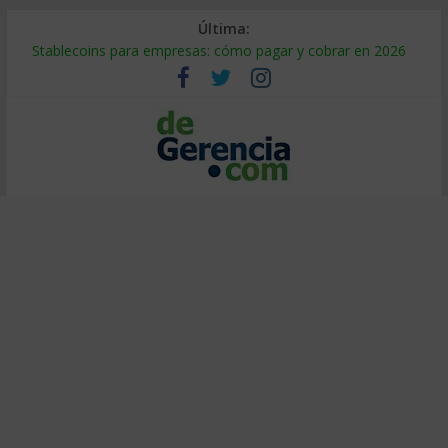
Última:
Stablecoins para empresas: cómo pagar y cobrar en 2026
Despido silencioso: qué es y por qué sale tan caro
IA en selección de personal: cómo auditarla a tiempo
Trabajo forzoso en la cadena de suministro: qué hacer
Mercado hispano de EE. UU.: cómo segmentarlo y venderle