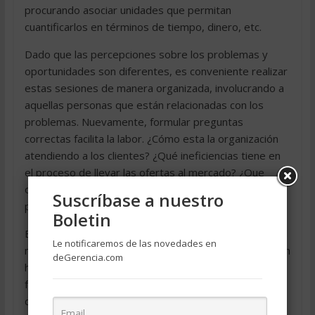
procurando asociar unidades que permitan
cuantificarlos en términos de tiempo, dinero, etc.
Dado que las percepciones sobre los problemas y
oportunidades son diferentes, es conveniente realizar
estas sesiones de manera organizada, involucrando a
aquellas personas que están relacionadas con los
problemas. Nuevamente, formular preguntas
correctas facilita la labor. ¿Cómo esta la organización
atendiendo a los clientes? ¿Qué ineficiencias tiene en
el proceso de llevar las ofertas al mercado? ¿Que
oportunidades puede aprovechar con el manejo de
Suscríbase a nuestro
proveedores?.
Boletin
El análisis prospectivo, la planeación por escenarios, el
Le notificaremos de las novedades en
manejo de modelos mentales [1] entre otros, proveen
deGerencia.com
herramientas que ayudan a elaborar mejor la
formulación en este punto. Lo importante al final es,
que el resultado obtenido del análisis mantenga