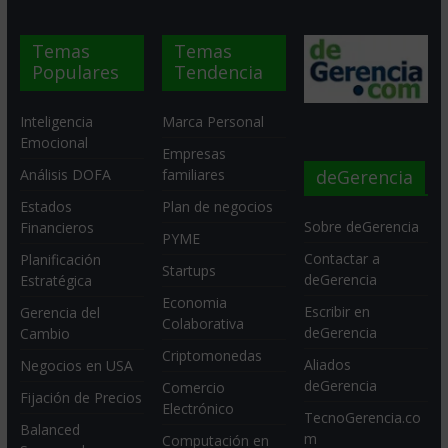
Temas
Temas
Populares
Tendencia
Inteligencia
Marca Personal
Emocional
Empresas
deGerencia
Análisis DOFA
familiares
Estados
Plan de negocios
Sobre deGerencia
Financieros
PYME
Contactar a
Planificación
Startups
deGerencia
Estratégica
Economia
Escribir en
Gerencia del
Colaborativa
deGerencia
Cambio
Criptomonedas
Aliados
Negocios en USA
deGerencia
Comercio
Fijación de Precios
Electrónico
TecnoGerencia.co
Balanced
m
Computación en