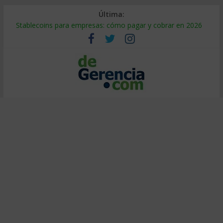
Última:
Stablecoins para empresas: cómo pagar y cobrar en 2026
Despido silencioso: qué es y por qué sale tan caro
IA en selección de personal: cómo auditarla a tiempo
Trabajo forzoso en la cadena de suministro: qué hacer
Mercado hispano de EE. UU.: cómo segmentarlo y venderle