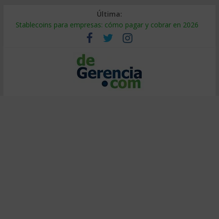
Última:
Stablecoins para empresas: cómo pagar y cobrar en 2026
Despido silencioso: qué es y por qué sale tan caro
IA en selección de personal: cómo auditarla a tiempo
Trabajo forzoso en la cadena de suministro: qué hacer
Mercado hispano de EE. UU.: cómo segmentarlo y venderle