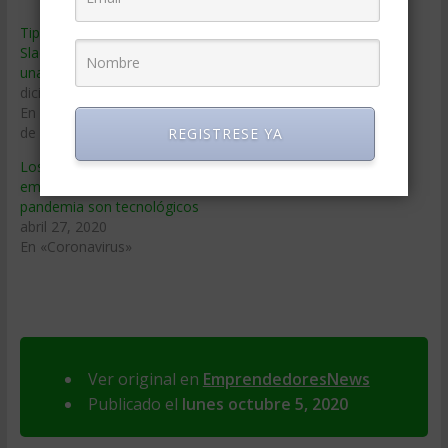
Tips de los CEO de Flickr,
¿Qué inversores hay detrás
Slack y Quora para manejar
de los grandes unicornios?
una startup
junio 13, 2019
diciembre 4, 2018
En «Capital de Riesgo»
En «Personalidades y gurus
de los negocios»
REGISTRESE YA
Los ganadores
empresariales de la
pandemia son tecnológicos
abril 27, 2020
En «Coronavirus»
Ver original en
EmprendedoresNews
Publicado el
lunes octubre 5, 2020