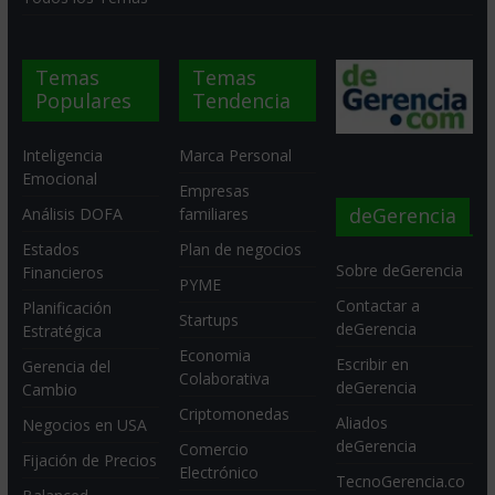
Temas
Temas
Populares
Tendencia
Inteligencia
Marca Personal
Emocional
Empresas
deGerencia
Análisis DOFA
familiares
Estados
Plan de negocios
Sobre deGerencia
Financieros
PYME
Contactar a
Planificación
Startups
deGerencia
Estratégica
Economia
Escribir en
Gerencia del
Colaborativa
deGerencia
Cambio
Criptomonedas
Aliados
Negocios en USA
deGerencia
Comercio
Fijación de Precios
Electrónico
TecnoGerencia.co