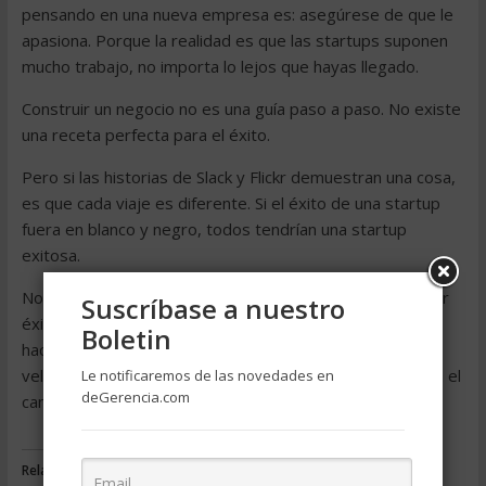
pensando en una nueva empresa es: asegúrese de que le
apasiona. Porque la realidad es que las startups suponen
mucho trabajo, no importa lo lejos que hayas llegado.
Construir un negocio no es una guía paso a paso. No existe
una receta perfecta para el éxito.
Pero si las historias de Slack y Flickr demuestran una cosa,
es que cada viaje es diferente. Si el éxito de una startup
fuera en blanco y negro, todos tendrían una startup
exitosa.
No puedes aprender a menos que falles. No puede tener
Suscríbase a nuestro
éxito hasta que haya aprendido. El fracaso es el camino
Boletin
hacia el éxito. Es posible que haya algunos golpes de
velocidad, giros inesperados y giros de último minuto en el
Le notificaremos de las novedades en
deGerencia.com
camino.
Relacionado