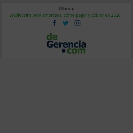
Última:
Stablecoins para empresas: cómo pagar y cobrar en 2026
Despido silencioso: qué es y por qué sale tan caro
IA en selección de personal: cómo auditarla a tiempo
Trabajo forzoso en la cadena de suministro: qué hacer
Mercado hispano de EE. UU.: cómo segmentarlo y venderle