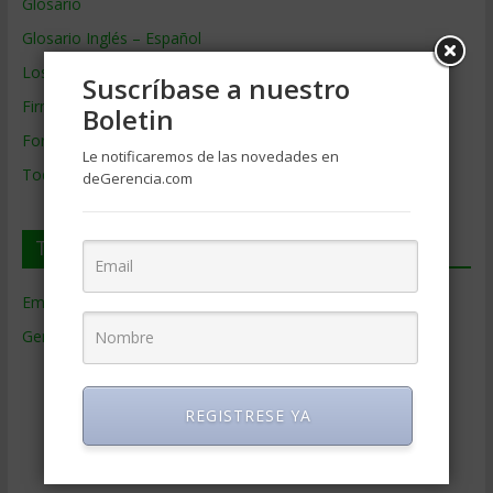
Glosario
Glosario Inglés – Español
Los mejores MBA
Suscríbase a nuestro
Firmas de Gerencia
Boletin
Formación de Gerencia
Le notificaremos de las novedades en
Todos los Temas
deGerencia.com
Temas de Gerencia
Empresas de Gerencia
(38)
Gerencia
(9.477)
Ciencias Económicas
(80)
Contabilidad
(466)
REGISTRESE YA
Educacion Gerencial
(454)
Estrategia Empresarial
(304)