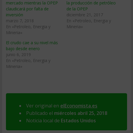
mercado mientras la OPEP
la producción de petróleo
claudicará por falta de
de la OPEP
inversión
diciembre 21, 2017
marzo 7, 2018
En «Petroleo, Energia y
En «Petroleo, Energia y
Mineria»
Mineria»
El crudo cae a su nivel más
bajo desde enero
junio 6, 2019
En «Petroleo, Energia y
Mineria»
Ver original en
elEconomista.es
Publicado el
miércoles abril 25, 2018
Noticia local de
Estados Unidos