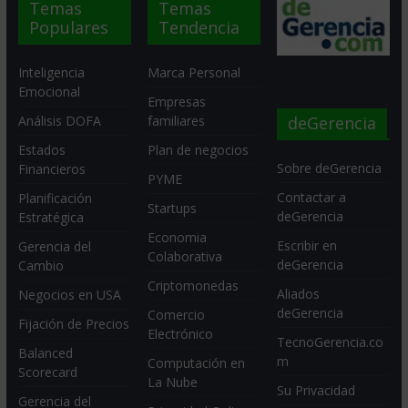
Temas
Temas
Populares
Tendencia
Inteligencia
Marca Personal
Emocional
Empresas
deGerencia
Análisis DOFA
familiares
Estados
Plan de negocios
Sobre deGerencia
Financieros
PYME
Contactar a
Planificación
Startups
deGerencia
Estratégica
Economia
Escribir en
Gerencia del
Colaborativa
deGerencia
Cambio
Criptomonedas
Aliados
Negocios en USA
deGerencia
Comercio
Fijación de Precios
Electrónico
TecnoGerencia.co
Balanced
m
Computación en
Scorecard
La Nube
Su Privacidad
Gerencia del