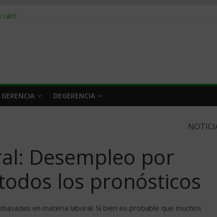
obrar en 2026
n caro
 a tiempo
 qué hacer
rlo y venderle
 GERENCIA
DEGERENCIA
NOTICI
ral: Desempleo por
odos los pronósticos
basadas en materia laboral. Si bien es probable que muchos