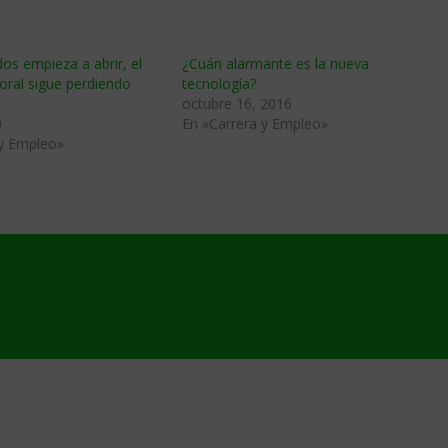
os empieza a abrir, el
¿Cuán alarmante es la nueva
oral sigue perdiendo
tecnología?
octubre 16, 2016
0
En «Carrera y Empleo»
 y Empleo»