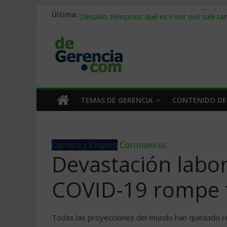
Última:
Stablecoins para empresas: cómo pagar y c
Despido silencioso: qué es y por qué sale ta
IA en selección de personal: cómo auditarla
Trabajo forzoso en la cadena de suministro:
Mercado hispano de EE. UU.: cómo segmenta
TEMAS DE GERENCIA
CONTENIDO DE
Carrera y Empleo
Coronavirus
Devastación labo
COVID-19 rompe t
Todas las proyecciones del mundo han quedado re