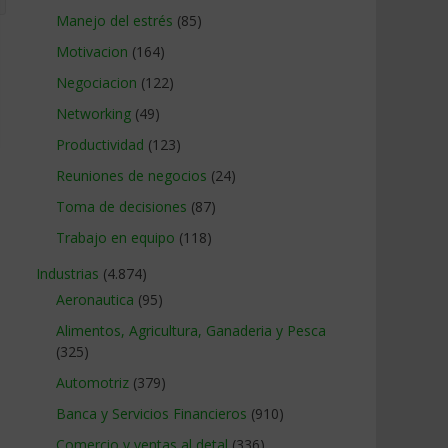
Manejo del estrés
(85)
Motivacion
(164)
Negociacion
(122)
Networking
(49)
Productividad
(123)
Reuniones de negocios
(24)
Toma de decisiones
(87)
Trabajo en equipo
(118)
Industrias
(4.874)
Aeronautica
(95)
Alimentos, Agricultura, Ganaderia y Pesca
(325)
Automotriz
(379)
Banca y Servicios Financieros
(910)
Comercio y ventas al detal
(336)