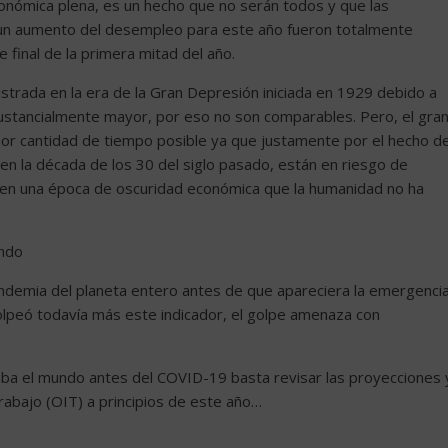
conómica plena, es un hecho que no serán todos y que las
a un aumento del desempleo para este año fueron totalmente
final de la primera mitad del año.
istrada en la era de la Gran Depresión iniciada en 1929 debido a
ustancialmente mayor, por eso no son comparables. Pero, el gra
enor cantidad de tiempo posible ya que justamente por el hecho d
 la década de los 30 del siglo pasado, están en riesgo de
do en una época de oscuridad económica que la humanidad no ha
undo
andemia del planeta entero antes de que apareciera la emergenci
olpeó todavía más este indicador, el golpe amenaza con
ba el mundo antes del COVID-19 basta revisar las proyecciones 
Trabajo (OIT) a principios de este año…