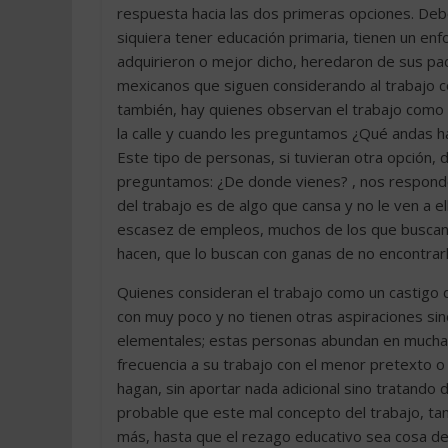
respuesta hacia las dos primeras opciones. Deb
siquiera tener educación primaria, tienen un enf
adquirieron o mejor dicho, heredaron de sus pa
mexicanos que siguen considerando al trabajo co
también, hay quienes observan el trabajo como 
la calle y cuando les preguntamos ¿Qué andas hac
Este tipo de personas, si tuvieran otra opción, 
preguntamos: ¿De donde vienes? , nos responden
del trabajo es de algo que cansa y no le ven a e
escasez de empleos, muchos de los que buscan t
hacen, que lo buscan con ganas de no encontrarl
Quienes consideran el trabajo como un castigo
con muy poco y no tienen otras aspiraciones si
elementales; estas personas abundan en muchas 
frecuencia a su trabajo con el menor pretexto o 
hagan, sin aportar nada adicional sino tratando 
probable que este mal concepto del trabajo, ta
más, hasta que el rezago educativo sea cosa de