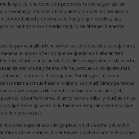
omo lo que es, una bendición; podemos todos seguir así, sin
, sin embargo, muchos otros países, también en desarrollo
n competitividad y en productividad porque en ellos, sus
rarlo un castigo sino un medio seguro de obtener bienestar,
escuche por casualidad una conversación entre dos trabajadores
a mañana le habían ofrecido que se quedara a trabajar tres
as ofreciéndole una cantidad de dinero equivalente a la cuarta
pesar de ser una muy buena oferta, porque yo no quiero mas
onforme, sentenció el trabajador. Por desgracia, lo mas
den la misma actitud hacia el trabajo. Son muchísimas personas
nada, nuestro país difícilmente cambiará; el san lunes, el
 puentes, el conformismo, el aniversario sindical y muchas otras
culos que tarde (¡y ya es muy tarde!) o temprano tenemos que
ntes de nuestro país.
s nuestras esperanzas a largo plazo en el sistema educativo,
bitos a nivel nacional los enfoques positivos sobre el trabajo