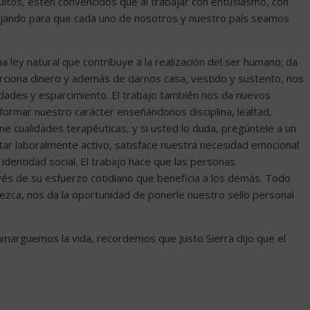
dultos, estén convencidos que al trabajar con entusiasmo, con
bajando para que cada uno de nosotros y nuestro país seamos
na ley natural que contribuye a la realización del ser humano; da
rciona dinero y además de darnos casa, vestido y sustento, nos
dades y esparcimiento. El trabajo también nos da nuevos
ormar nuestro carácter enseñándonos disciplina, lealtad,
iene cualidades terapéuticas, y si usted lo duda, pregúntele a un
star laboralmente activo, satisface nuestra necesidad emocional
dentidad social. El trabajo hace que las personas
vés de su esfuerzo cotidiano que beneficia a los demás. Todo
rezca, nos da la oportunidad de ponerle nuestro sello personal
marguemos la vida, recordemos que Justo Sierra dijo que el