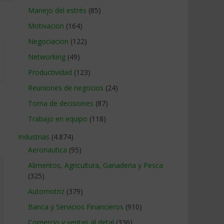
Manejo del estrés
(85)
Motivacion
(164)
Negociacion
(122)
Networking
(49)
Productividad
(123)
Reuniones de negocios
(24)
Toma de decisiones
(87)
Trabajo en equipo
(118)
Industrias
(4.874)
Aeronautica
(95)
Alimentos, Agricultura, Ganaderia y Pesca
(325)
Automotriz
(379)
Banca y Servicios Financieros
(910)
Comercio y ventas al detal
(336)