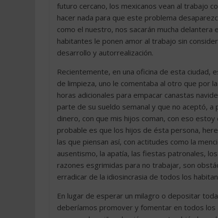
futuro cercano, los mexicanos vean al trabajo c
hacer nada para que este problema desaparezca
como el nuestro, nos sacarán mucha delantera e
habitantes le ponen amor al trabajo sin conside
desarrollo y autorrealización.
Recientemente, en una oficina de esta ciudad, 
de limpieza, uno le comentaba al otro que por l
horas adicionales para empacar canastas navideñ
parte de su sueldo semanal y que no aceptó, a 
dinero, con que mis hijos coman, con eso estoy c
probable es que los hijos de ésta persona, here
las que piensan así, con actitudes como la mencio
ausentismo, la apatía, las fiestas patronales, los
razones esgrimidas para no trabajar, son obstá
erradicar de la idiosincrasia de todos los habita
En lugar de esperar un milagro o depositar toda
deberíamos promover y fomentar en todos los ám