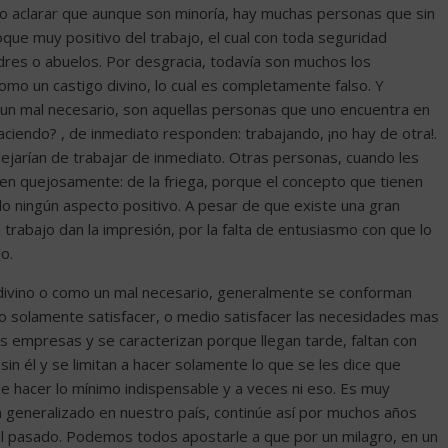
o aclarar que aunque son minoría, hay muchas personas que sin
oque muy positivo del trabajo, el cual con toda seguridad
dres o abuelos. Por desgracia, todavía son muchos los
mo un castigo divino, lo cual es completamente falso. Y
un mal necesario, son aquellas personas que uno encuentra en
iendo? , de inmediato responden: trabajando, ¡no hay de otra!.
dejarían de trabajar de inmediato. Otras personas, cuando les
 quejosamente: de la friega, porque el concepto que tienen
llo ningún aspecto positivo. A pesar de que existe una gran
rabajo dan la impresión, por la falta de entusiasmo con que lo
o.
 divino o como un mal necesario, generalmente se conforman
no solamente satisfacer, o medio satisfacer las necesidades mas
empresas y se caracterizan porque llegan tarde, faltan con
sin él y se limitan a hacer solamente lo que se les dice que
de hacer lo mínimo indispensable y a veces ni eso. Es muy
n generalizado en nuestro país, continúe así por muchos años
l pasado. Podemos todos apostarle a que por un milagro, en un