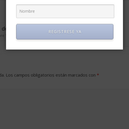
o de servir
¿Por que no pase la
REGISTRESE YA
entrevista laboral?
re 14, 2007
0
enero 28, 2009
1
da.
Los campos obligatorios están marcados con
*