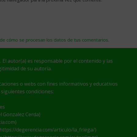
de cómo se procesan los datos de tus comentarios
.
. El autor(a) es responsable por el contenido y las
itimidad de su autoría.
icaciones o webs con fines informativos y educativos
 siguientes condiciones:
nes
el Gonzalez Cerda)
cia.com)
(https://degerencia.com/articulo/la_friega/)