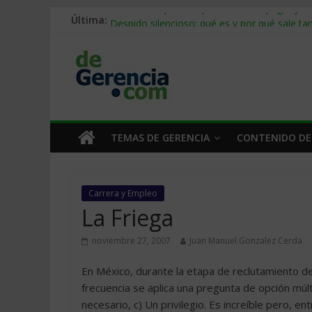
Última:
Stablecoins para empresas: cómo pagar y c
Despido silencioso: qué es y por qué sale ta
IA en selección de personal: cómo auditarla
Trabajo forzoso en la cadena de suministro:
Mercado hispano de EE. UU.: cómo segmenta
TEMAS DE GERENCIA
CONTENIDO DE
Carrera y Empleo
La Friega
noviembre 27, 2007
Juan Manuel Gonzalez Cerda
En México, durante la etapa de reclutamiento de
frecuencia se aplica una pregunta de opción múlti
necesario, c) Un privilegio. Es increíble pero, en