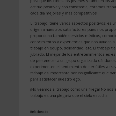
para que los niños, los jóvenes y también los a
actitud positiva y con constancia, estamos tra
cada día mejores y mas competitivos.
El trabajo, tiene varios aspectos positivos: es u
origen a nuestros satisfactores pues nos propo
proporciona también servicios médicos, comodi
conocimientos y experiencias que nos ayudan a f
trabajo en equipo, solidaridad, etc. El trabajo t
jubilado. El mejor de los entretenimientos es e
de pertenecer a un grupo organizado dándonos i
experimenten el sentimiento de ser útiles a tra
trabajo es importante por insignificante que pa
para satisfacer nuestro ego.
¡No veamos al trabajo como una friega! No nos a
trabajo es una plegaria que el cielo escucha
Relacionado