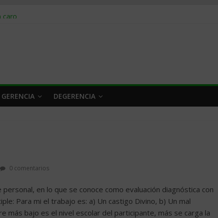
obrar en 2026
n caro
 a tiempo
 qué hacer
rlo y venderle
 GERENCIA
DEGERENCIA
0 comentarios
 personal, en lo que se conoce como evaluación diagnóstica con
ple: Para mi el trabajo es: a) Un castigo Divino, b) Un mal
tre más bajo es el nivel escolar del participante, más se carga la