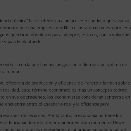
ciencia técnica” hace referencia a un proceso continuo que avanza
el momento que una empresa modifica o instaura un nuevo proceso
tiguos quedarán obsoletos para siempre, esto es, nunca volverán 
se vayan implantando.
 económica en la que hay una asignación o distribución óptima de
ncia menor.
n, eficiencia de producción y eficiencia de Pareto informan sobre
 En realidad, este término económico es más un concepto teórico.
ente en sus operaciones, los economistas consideran centrarse en
e encuentra entre el escenario real y la eficiencia pura.
la escasez de recursos. Por lo tanto, la economía no tiene los
 está funcionando de la mejor manera en todo momento. Debe
escasos para que las necesidades económicas se satisfagan de