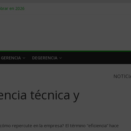
obrar en 2026
n caro
 a tiempo
 qué hacer
rlo y venderle
 GERENCIA
DEGERENCIA
NOTICI
encia técnica y
 cómo repercute en la empresa? El término “eficiencia” hace