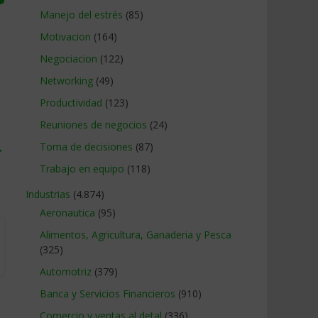
Manejo del estrés
(85)
Motivacion
(164)
Negociacion
(122)
Networking
(49)
Productividad
(123)
Reuniones de negocios
(24)
→
Toma de decisiones
(87)
Trabajo en equipo
(118)
Industrias
(4.874)
Aeronautica
(95)
Alimentos, Agricultura, Ganaderia y Pesca
(325)
Automotriz
(379)
Banca y Servicios Financieros
(910)
Comercio y ventas al detal
(336)