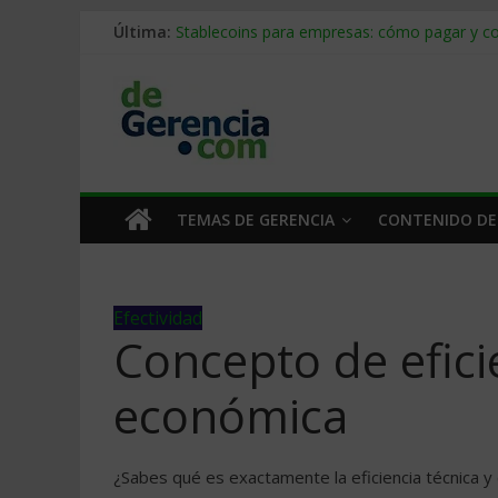
Última:
Stablecoins para empresas: cómo pagar y c
Despido silencioso: qué es y por qué sale ta
IA en selección de personal: cómo auditarla
Trabajo forzoso en la cadena de suministro:
Mercado hispano de EE. UU.: cómo segmenta
TEMAS DE GERENCIA
CONTENIDO DE
Efectividad
Concepto de efici
económica
¿Sabes qué es exactamente la eficiencia técnica y