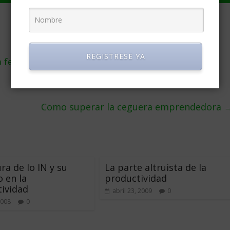
REGISTRESE YA
 felicidad
Como superar la ceguera emprendedora
ra de lo IN y su
La parte altruista de la
 en la
productividad
ividad
abril 23, 2009
0
2008
0