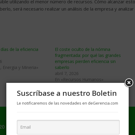
sible utilizando el menor número de recursos. Cómo alcanzar est
berlo, será necesario realizar un análisis de la empresa y analizar
días de la eficiencia
El coste oculto de la nómina
fragmentada: por qué las grandes
6
empresas pierden eficiencia sin
, Energia y Mineria»
saberlo
abril 7, 2026
En «Recursos Humanos»
Suscríbase a nuestro Boletin
Le notificaremos de las novedades en deGerencia.com
20