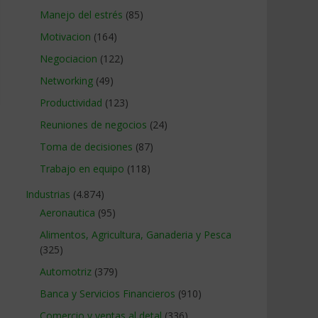
Manejo del estrés
(85)
Motivacion
(164)
Negociacion
(122)
Networking
(49)
Productividad
(123)
Reuniones de negocios
(24)
Toma de decisiones
(87)
Trabajo en equipo
(118)
Industrias
(4.874)
Aeronautica
(95)
Alimentos, Agricultura, Ganaderia y Pesca
(325)
Automotriz
(379)
Banca y Servicios Financieros
(910)
Comercio y ventas al detal
(336)