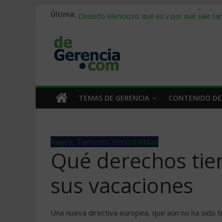
Última:
Stablecoins para empresas: cómo pagar y c
Despido silencioso: qué es y por qué sale ta
IA en selección de personal: cómo auditarla
Trabajo forzoso en la cadena de suministro:
Mercado hispano de EE. UU.: cómo segmenta
TEMAS DE GERENCIA
CONTENIDO DE
Viajes, Turismo, Hospitalidad
Qué derechos tien
sus vacaciones
Una nueva directiva europea, que aún no ha sido 