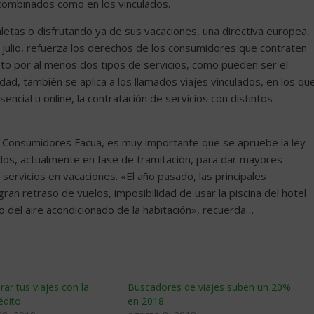
s combinados como en los vinculados.
tas o disfrutando ya de sus vacaciones, una directiva europea,
 julio, refuerza los derechos de los consumidores que contraten
to por al menos dos tipos de servicios, como pueden ser el
dad, también se aplica a los llamados viajes vinculados, en los qu
sencial u online, la contratación de servicios con distintos
e Consumidores Facua, es muy importante que se apruebe la ley
ados, actualmente en fase de tramitación, para dar mayores
ervicios en vacaciones. «El año pasado, las principales
gran retraso de vuelos, imposibilidad de usar la piscina del hotel
o del aire acondicionado de la habitación», recuerda…
r tus viajes con la
Buscadores de viajes suben un 20%
édito
en 2018