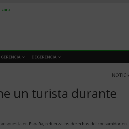
obrar en 2026
n caro
 a tiempo
 qué hacer
rlo y venderle
 GERENCIA
DEGERENCIA
NOTICI
e un turista durante
transpuesta en España, refuerza los derechos del consumidor en