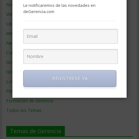
Noticias de Gerencia
Le notificaremos de las novedades en
deGerencia.com
Videos de Gerencia
Libros de Gerencia
Webs de Gerencia
Negocios por País
Colaboradores de Gerencia
Glosario
Glosario Inglés – Español
REGISTRESE YA
Los mejores MBA
Firmas de Gerencia
Formación de Gerencia
Todos los Temas
Temas de Gerencia