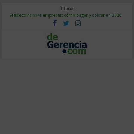
Última:
Stablecoins para empresas: cómo pagar y cobrar en 2026
Despido silencioso: qué es y por qué sale tan caro
IA en selección de personal: cómo auditarla a tiempo
Trabajo forzoso en la cadena de suministro: qué hacer
Mercado hispano de EE. UU.: cómo segmentarlo y venderle