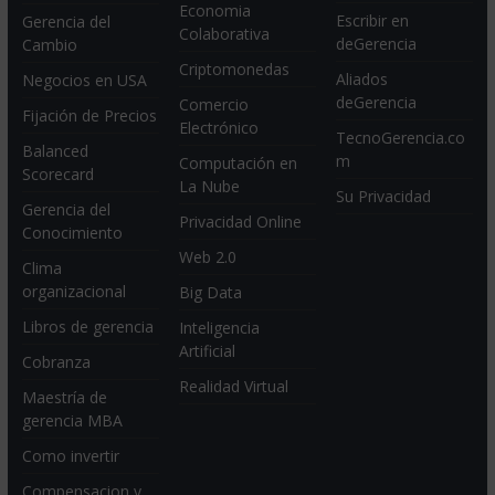
Economia
Escribir en
Gerencia del
Colaborativa
deGerencia
Cambio
Criptomonedas
Aliados
Negocios en USA
deGerencia
Comercio
Fijación de Precios
Electrónico
TecnoGerencia.co
Balanced
m
Computación en
Scorecard
La Nube
Su Privacidad
Gerencia del
Privacidad Online
Conocimiento
Web 2.0
Clima
organizacional
Big Data
Libros de gerencia
Inteligencia
Artificial
Cobranza
Realidad Virtual
Maestría de
gerencia MBA
Como invertir
Compensacion y