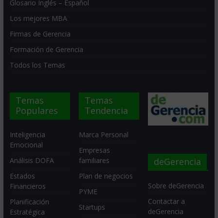
Glosario Inglés – Español
Los mejores MBA
Firmas de Gerencia
Formación de Gerencia
Todos los Temas
Temas
Temas
Populares
Tendencia
Inteligencia
Marca Personal
Emocional
Empresas
deGerencia
Análisis DOFA
familiares
Estados
Plan de negocios
Sobre deGerencia
Financieros
PYME
Contactar a
Planificación
Startups
deGerencia
Estratégica