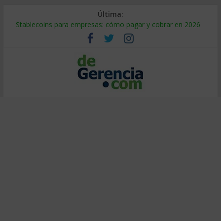
Última:
Stablecoins para empresas: cómo pagar y cobrar en 2026
Despido silencioso: qué es y por qué sale tan caro
IA en selección de personal: cómo auditarla a tiempo
Trabajo forzoso en la cadena de suministro: qué hacer
Mercado hispano de EE. UU.: cómo segmentarlo y venderle