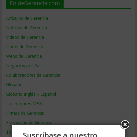
En deGerencia.com
Artículos de Gerencia
Noticias de Gerencia
Videos de Gerencia
Libros de Gerencia
Webs de Gerencia
Negocios por País
Colaboradores de Gerencia
Glosario
Glosario Inglés – Español
Los mejores MBA
Firmas de Gerencia
Formación de Gerencia
Todos los Temas
Suscríbase a nuestro