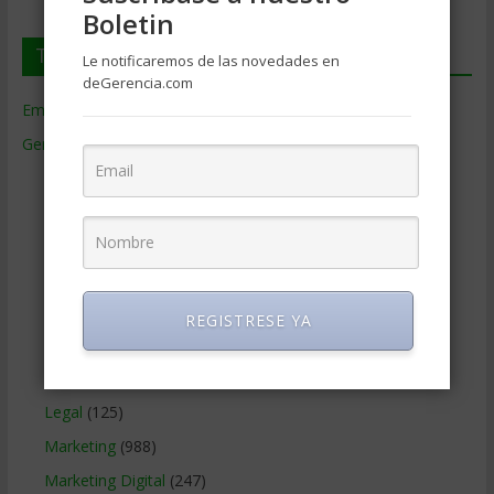
Boletin
Temas de Gerencia
Le notificaremos de las novedades en
deGerencia.com
Empresas de Gerencia
(38)
Gerencia
(9.477)
Ciencias Económicas
(80)
Contabilidad
(466)
Educacion Gerencial
(454)
Estrategia Empresarial
(304)
Finanzas Corporativas
(748)
REGISTRESE YA
Gerencia social y ambiental
(223)
Gobierno Corporativo
(11)
Legal
(125)
Marketing
(988)
Marketing Digital
(247)