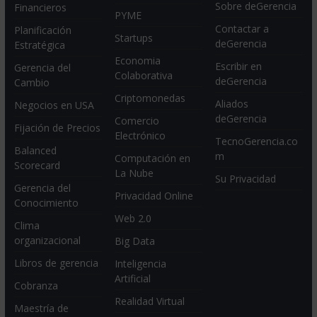
Sobre deGerencia
Financieros
PYME
Contactar a
Planificación
Startups
deGerencia
Estratégica
Economia
Escribir en
Gerencia del
Colaborativa
deGerencia
Cambio
Criptomonedas
Aliados
Negocios en USA
deGerencia
Comercio
Fijación de Precios
Electrónico
TecnoGerencia.co
Balanced
m
Computación en
Scorecard
La Nube
Su Privacidad
Gerencia del
Privacidad Online
Conocimiento
Web 2.0
Clima
organizacional
Big Data
Libros de gerencia
Inteligencia
Artificial
Cobranza
Realidad Virtual
Maestría de