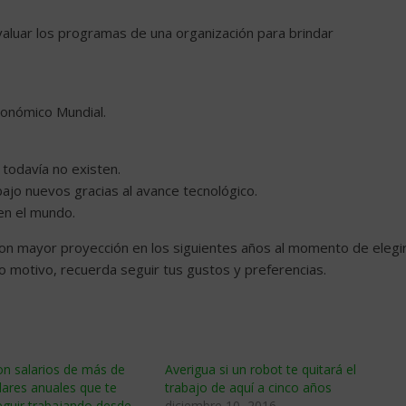
evaluar los programas de una organización para brindar
conómico Mundial.
 todavía no existen.
jo nuevos gracias al avance tecnológico.
 en el mundo.
con mayor proyección en los siguientes años al momento de elegi
co motivo, recuerda seguir tus gustos y preferencias.
on salarios de más de
Averigua si un robot te quitará el
ares anuales que te
trabajo de aquí a cinco años
eguir trabajando desde
diciembre 10, 2016