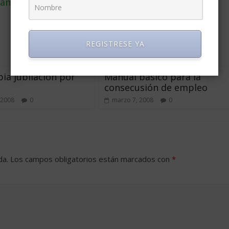
candidatos por los contenidos publicados en sus
REGISTRESE YA
ia jubilación por
Manual básico para la
consecusión de empleo
 2008
0
marzo 7, 2008
0
da.
Los campos obligatorios están marcados con
*