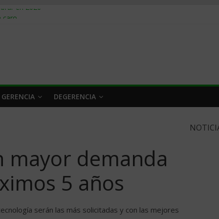
obrar en 2026
n caro
 a tiempo
 qué hacer
rlo y venderle
 GERENCIA
DEGERENCIA
NOTICI
on mayor demanda
óximos 5 años
tecnología serán las más solicitadas y con las mejores