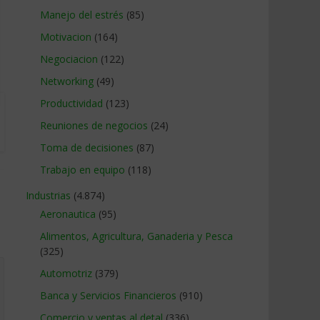
Manejo del estrés
(85)
Motivacion
(164)
Negociacion
(122)
Networking
(49)
Productividad
(123)
Reuniones de negocios
(24)
Toma de decisiones
(87)
Trabajo en equipo
(118)
Industrias
(4.874)
Aeronautica
(95)
Alimentos, Agricultura, Ganaderia y Pesca
(325)
Automotriz
(379)
Banca y Servicios Financieros
(910)
Comercio y ventas al detal
(336)