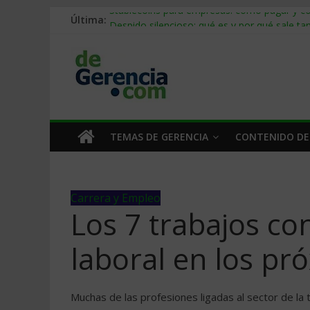
Última:
Stablecoins para empresas: cómo pagar y c
Despido silencioso: qué es y por qué sale ta
IA en selección de personal: cómo auditarla
Trabajo forzoso en la cadena de suministro:
Mercado hispano de EE. UU.: cómo segmenta
TEMAS DE GERENCIA
CONTENIDO DE
Carrera y Empleo
Los 7 trabajos c
laboral en los pr
Muchas de las profesiones ligadas al sector de la 