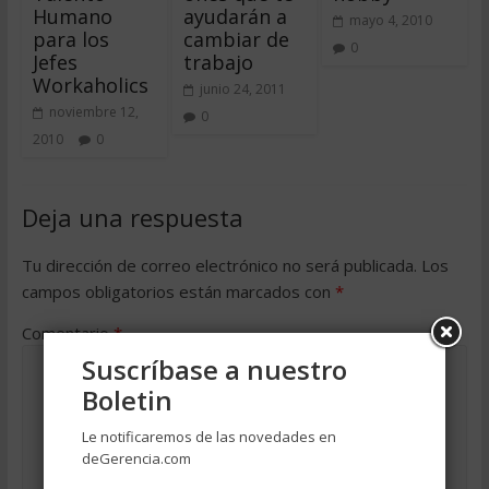
Humano
ayudarán a
mayo 4, 2010
para los
cambiar de
0
Jefes
trabajo
Workaholics
junio 24, 2011
noviembre 12,
0
2010
0
Deja una respuesta
Tu dirección de correo electrónico no será publicada.
Los
campos obligatorios están marcados con
*
Comentario
*
Suscríbase a nuestro
Boletin
Le notificaremos de las novedades en
deGerencia.com