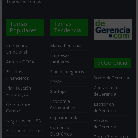
Todos los Temas
Temas
Temas
Populares
Tendencia
Inteligencia
Marca Personal
Emocional
Empresas
deGerencia
Análisis DOFA
familiares
Estados
Plan de negocios
Sobre deGerencia
Financieros
PYME
Contactar a
Planificación
Startups
deGerencia
Estratégica
Economia
Escribir en
Gerencia del
Colaborativa
deGerencia
Cambio
Criptomonedas
Aliados
Negocios en USA
deGerencia
Comercio
Fijación de Precios
Electrónico
TecnoGerencia.co