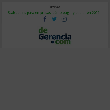
Última:
Stablecoins para empresas: cómo pagar y cobrar en 2026
Despido silencioso: qué es y por qué sale tan caro
IA en selección de personal: cómo auditarla a tiempo
Trabajo forzoso en la cadena de suministro: qué hacer
Mercado hispano de EE. UU.: cómo segmentarlo y venderle