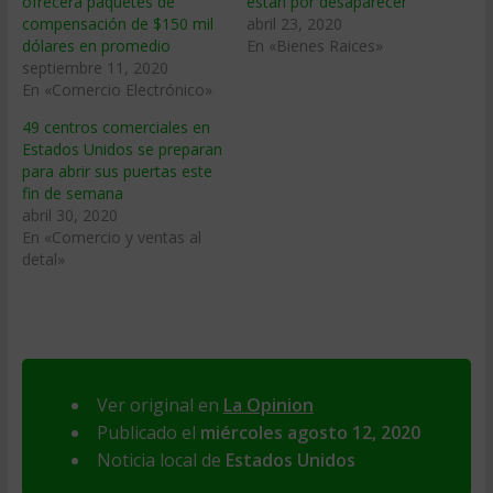
ofrecerá paquetes de
están por desaparecer
compensación de $150 mil
abril 23, 2020
dólares en promedio
En «Bienes Raices»
septiembre 11, 2020
En «Comercio Electrónico»
49 centros comerciales en
Estados Unidos se preparan
para abrir sus puertas este
fin de semana
abril 30, 2020
En «Comercio y ventas al
detal»
Ver original en
La Opinion
Publicado el
miércoles agosto 12, 2020
Noticia local de
Estados Unidos