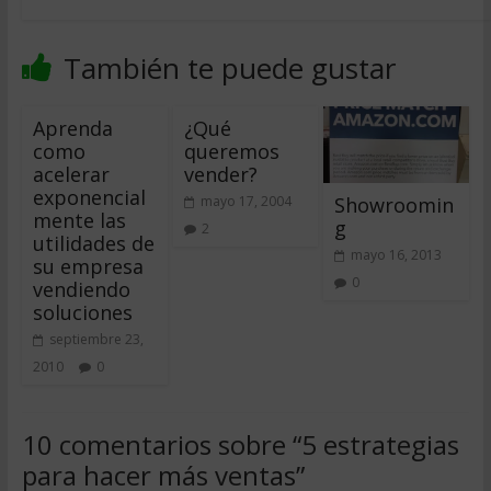
También te puede gustar
Aprenda
¿Qué
como
queremos
acelerar
vender?
exponencial
Showroomin
mayo 17, 2004
mente las
g
2
utilidades de
mayo 16, 2013
su empresa
0
vendiendo
soluciones
septiembre 23,
2010
0
10 comentarios sobre “
5 estrategias
para hacer más ventas
”