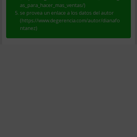
as_para_hacer_mas_ventas/)
se provea un enlace a los datos del autor
(https://www.degerencia.com/autor/dianafo
ntanez)