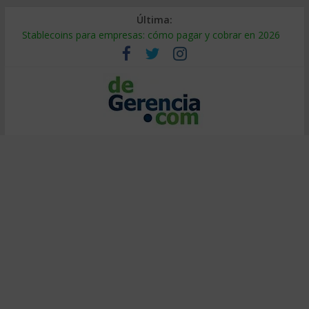
Última:
Stablecoins para empresas: cómo pagar y cobrar en 2026
Despido silencioso: qué es y por qué sale tan caro
IA en selección de personal: cómo auditarla a tiempo
Trabajo forzoso en la cadena de suministro: qué hacer
Mercado hispano de EE. UU.: cómo segmentarlo y venderle