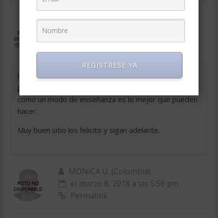
Jose Miguel (Bolivia)
el marzo 8, 2018 a las 5:56 pm
Permalink
REGISTRESE YA
la verdad muy buen aporte respecto a los casos
prácticos del mundo de las ventas, plasmar la realidad
como un modo de enseñanza es lo mejor que pueden
hacer.
Muy buen sitio los felicito y sigan adelante.
MONICA U. (Colombia)
el marzo 8, 2018 a las 5:56 pm
Permalink