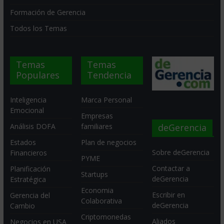
Formación de Gerencia
Todos los Temas
Temas
Temas
Populares
Tendencia
Inteligencia
Marca Personal
Emocional
Empresas
deGerencia
Análisis DOFA
familiares
Estados
Plan de negocios
Sobre deGerencia
Financieros
PYME
Contactar a
Planificación
Startups
deGerencia
Estratégica
Economia
Escribir en
Gerencia del
Colaborativa
deGerencia
Cambio
Criptomonedas
Aliados
Negocios en USA