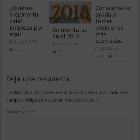
¿Quieres
Conocerte te
mejorar tu
ayuda a
vida?
tomar
Empieza por
decisiones
Reinventarse
aquí
más
en el 2018
acertadas
mayo 4, 2012
marzo 7, 2018
agosto 25,
0
0
2010
0
Deja una respuesta
Tu dirección de correo electrónico no será publicada.
Los
campos obligatorios están marcados con
*
Comentario
*