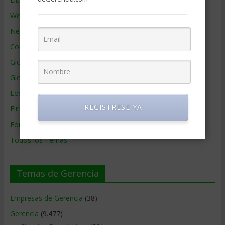
Webs de Gerencia
Negocios por País
Colaboradores de Gerencia
Glosario
Glosario Inglés – Español
Los mejores MBA
REGISTRESE YA
Firmas de Gerencia
Formación de Gerencia
Todos los Temas
Temas de Gerencia
Empresas de Gerencia
(38)
Gerencia
(9.477)