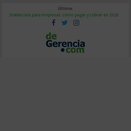
Última:
Stablecoins para empresas: cómo pagar y cobrar en 2026
Despido silencioso: qué es y por qué sale tan caro
IA en selección de personal: cómo auditarla a tiempo
Trabajo forzoso en la cadena de suministro: qué hacer
Mercado hispano de EE. UU.: cómo segmentarlo y venderle