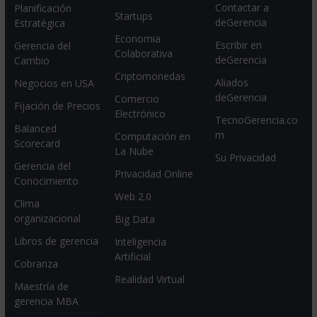
Contactar a
Planificación
Startups
deGerencia
Estratégica
Economia
Escribir en
Gerencia del
Colaborativa
deGerencia
Cambio
Criptomonedas
Aliados
Negocios en USA
deGerencia
Comercio
Fijación de Precios
Electrónico
TecnoGerencia.co
Balanced
m
Computación en
Scorecard
La Nube
Su Privacidad
Gerencia del
Privacidad Online
Conocimiento
Web 2.0
Clima
organizacional
Big Data
Libros de gerencia
Inteligencia
Artificial
Cobranza
Realidad Virtual
Maestría de
gerencia MBA