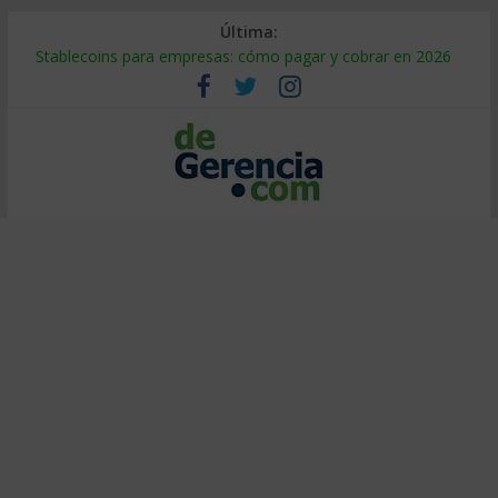
Última:
Stablecoins para empresas: cómo pagar y cobrar en 2026
Despido silencioso: qué es y por qué sale tan caro
IA en selección de personal: cómo auditarla a tiempo
Trabajo forzoso en la cadena de suministro: qué hacer
Mercado hispano de EE. UU.: cómo segmentarlo y venderle