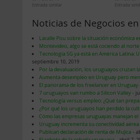
Entrada similar
Entrada simi
Noticias de Negocios e
Lacalle Pou sobre la situación económica e
Montevideo, algo se está cociendo al norte d
Tecnología 5G ya está en América Latina: U
septiembre 10, 2019
Por la devaluación, los uruguayos cruzan la
Aumenta desempleo en Uruguay pero meno
El panorama de los freelancer en Uruguay
7 uruguayos van rumbo a Silicon Valley
- j
Tecnología versus empleo: ¿Qué tan prep
¿Por qué los uruguayos han perdido la cult
Cómo las empresas uruguayas manejan el e
Uruguay incrementa su conectividad aérea 
Publican declaración de renta de Mujica
- a
El rebote de la cebada uruguaya
- abril 7, 