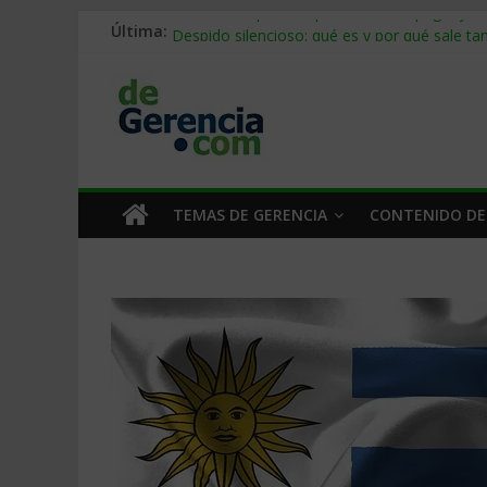
Última:
Stablecoins para empresas: cómo pagar y c
Despido silencioso: qué es y por qué sale ta
IA en selección de personal: cómo auditarla
Trabajo forzoso en la cadena de suministro:
Mercado hispano de EE. UU.: cómo segmenta
TEMAS DE GERENCIA
CONTENIDO DE