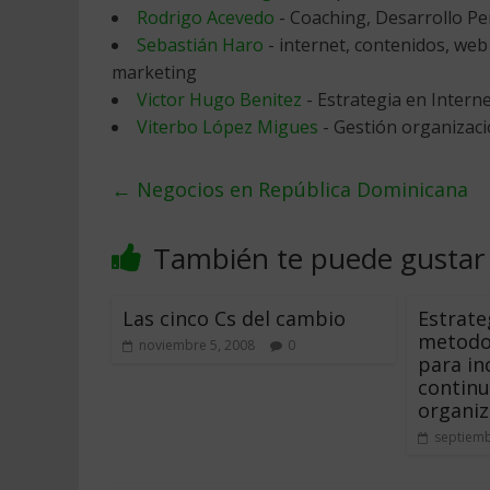
Rodrigo Acevedo
- Coaching, Desarrollo Pe
Sebastián Haro
- internet, contenidos, web
marketing
Victor Hugo Benitez
- Estrategia en Intern
Viterbo López Migues
- Gestión organizaci
←
Negocios en República Dominicana
También te puede gustar
Las cinco Cs del cambio
Estrate
metodo
noviembre 5, 2008
0
para in
continu
organiz
septiemb