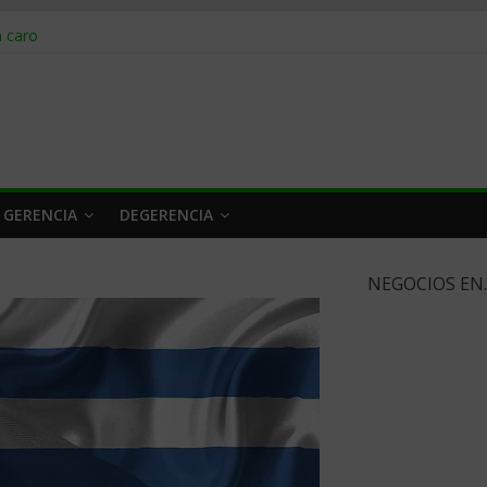
obrar en 2026
n caro
 a tiempo
 qué hacer
rlo y venderle
 GERENCIA
DEGERENCIA
NEGOCIOS EN..