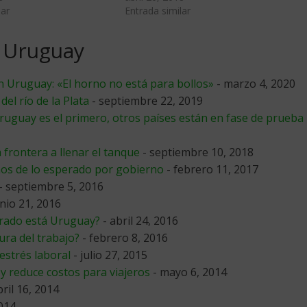
lar
Entrada similar
n Uruguay
n Uruguay: «El horno no está para bollos»
- marzo 4, 2020
el río de la Plata
- septiembre 22, 2019
ruguay es el primero, otros países están en fase de prueba
 frontera a llenar el tanque
- septiembre 10, 2018
s de lo esperado por gobierno
- febrero 11, 2017
- septiembre 5, 2016
unio 21, 2016
arado está Uruguay?
- abril 24, 2016
ura del trabajo?
- febrero 8, 2016
strés laboral
- julio 27, 2015
y reduce costos para viajeros
- mayo 6, 2014
bril 16, 2014
2014