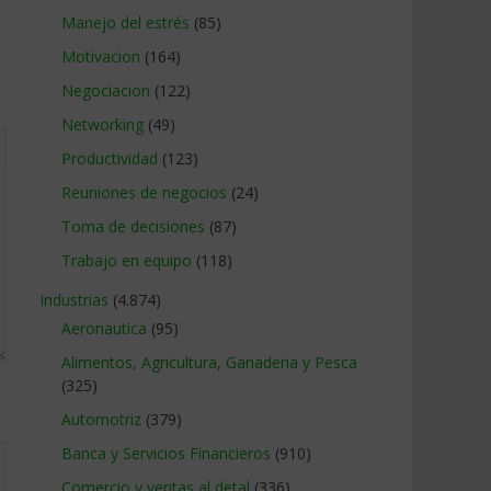
Manejo del estrés
(85)
Motivacion
(164)
Negociacion
(122)
Networking
(49)
Productividad
(123)
Reuniones de negocios
(24)
Toma de decisiones
(87)
Trabajo en equipo
(118)
Industrias
(4.874)
Aeronautica
(95)
Alimentos, Agricultura, Ganaderia y Pesca
(325)
Automotriz
(379)
Banca y Servicios Financieros
(910)
Comercio y ventas al detal
(336)