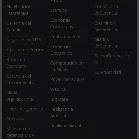
PYME
Contactar a
Planificación
Startups
deGerencia
Estratégica
Economia
Escribir en
Gerencia del
Colaborativa
deGerencia
Cambio
Criptomonedas
Aliados
Negocios en USA
deGerencia
Comercio
Fijación de Precios
Electrónico
TecnoGerencia.co
Balanced
m
Computación en
Scorecard
La Nube
Su Privacidad
Gerencia del
Privacidad Online
Conocimiento
Web 2.0
Clima
organizacional
Big Data
Libros de gerencia
Inteligencia
Artificial
Cobranza
Realidad Virtual
Maestría de
gerencia MBA