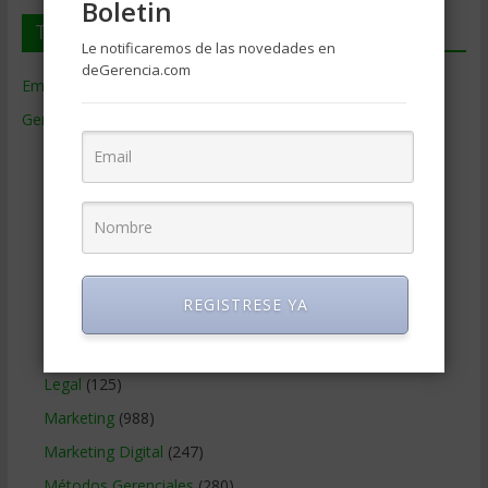
Boletin
Temas de Gerencia
Le notificaremos de las novedades en
deGerencia.com
Empresas de Gerencia
(38)
Gerencia
(9.477)
Ciencias Económicas
(80)
Contabilidad
(466)
Educacion Gerencial
(454)
Estrategia Empresarial
(304)
Finanzas Corporativas
(748)
REGISTRESE YA
Gerencia social y ambiental
(223)
Gobierno Corporativo
(11)
Legal
(125)
Marketing
(988)
Marketing Digital
(247)
Métodos Gerenciales
(280)