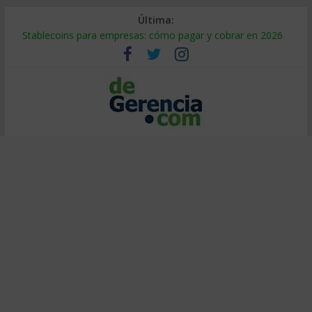
Última:
Stablecoins para empresas: cómo pagar y cobrar en 2026
Despido silencioso: qué es y por qué sale tan caro
IA en selección de personal: cómo auditarla a tiempo
Trabajo forzoso en la cadena de suministro: qué hacer
Mercado hispano de EE. UU.: cómo segmentarlo y venderle