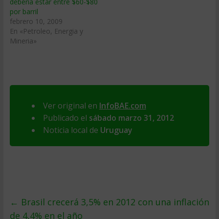
deberí­a estar entre $60-$80
por barril
febrero 10, 2009
En «Petroleo, Energia y
Mineria»
Ver original en
InfoBAE.com
Publicado el
sábado marzo 31, 2012
Noticia local de
Uruguay
←
Brasil crecerá 3,5% en 2012 con una inflación
de 4,4% en el año