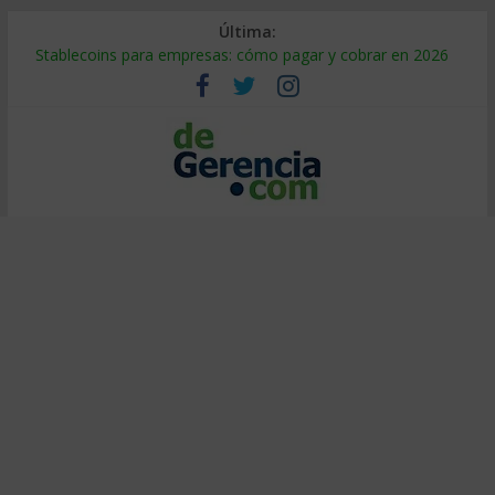
Última:
Stablecoins para empresas: cómo pagar y cobrar en 2026
Despido silencioso: qué es y por qué sale tan caro
IA en selección de personal: cómo auditarla a tiempo
Trabajo forzoso en la cadena de suministro: qué hacer
Mercado hispano de EE. UU.: cómo segmentarlo y venderle