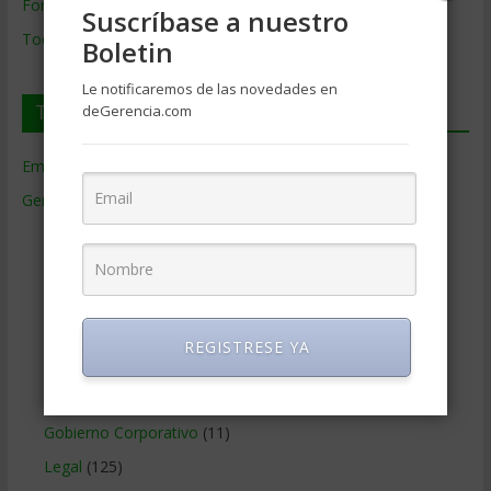
Formación de Gerencia
Suscríbase a nuestro
Todos los Temas
Boletin
Le notificaremos de las novedades en
Temas de Gerencia
deGerencia.com
Empresas de Gerencia
(38)
Gerencia
(9.477)
Ciencias Económicas
(80)
Contabilidad
(466)
Educacion Gerencial
(454)
Estrategia Empresarial
(304)
REGISTRESE YA
Finanzas Corporativas
(748)
Gerencia social y ambiental
(223)
Gobierno Corporativo
(11)
Legal
(125)