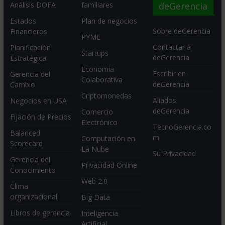
deGerencia
Análisis DOFA
familiares
Estados
Plan de negocios
Sobre deGerencia
Financieros
PYME
Contactar a
Planificación
Startups
deGerencia
Estratégica
Economia
Escribir en
Gerencia del
Colaborativa
deGerencia
Cambio
Criptomonedas
Aliados
Negocios en USA
deGerencia
Comercio
Fijación de Precios
Electrónico
TecnoGerencia.co
Balanced
m
Computación en
Scorecard
La Nube
Su Privacidad
Gerencia del
Privacidad Online
Conocimiento
Web 2.0
Clima
organizacional
Big Data
Libros de gerencia
Inteligencia
Artificial