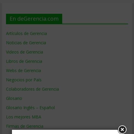
En deGerencia.com
Artículos de Gerencia
Noticias de Gerencia
Videos de Gerencia
Libros de Gerencia
Webs de Gerencia
Negocios por País
Colaboradores de Gerencia
Glosario
Glosario Inglés – Español
Los mejores MBA
Firmas de Gerencia