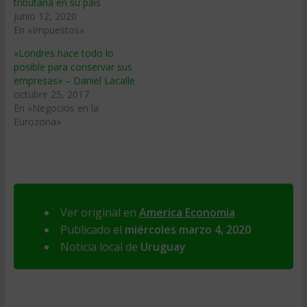
tributaria en su país
junio 12, 2020
En «Impuestos»
«Londres hace todo lo
posible para conservar sus
empresas» – Daniel Lacalle
octubre 25, 2017
En «Negocios en la
Eurozona»
Ver original en
America Economia
Publicado el
miércoles marzo 4, 2020
Noticia local de
Uruguay