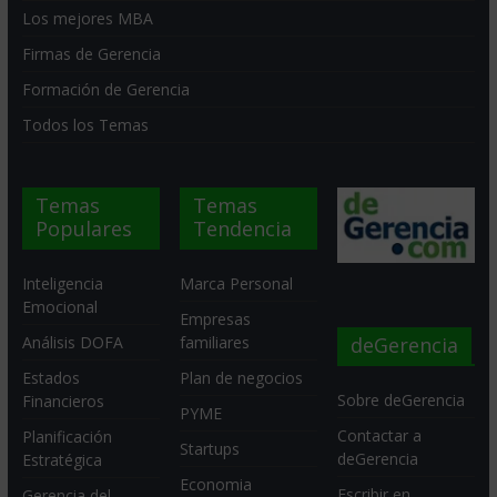
Los mejores MBA
Firmas de Gerencia
Formación de Gerencia
Todos los Temas
Temas
Temas
Populares
Tendencia
Inteligencia
Marca Personal
Emocional
Empresas
deGerencia
Análisis DOFA
familiares
Estados
Plan de negocios
Sobre deGerencia
Financieros
PYME
Contactar a
Planificación
Startups
deGerencia
Estratégica
Economia
Escribir en
Gerencia del