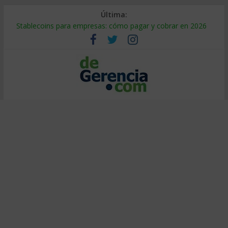
Última:
Stablecoins para empresas: cómo pagar y cobrar en 2026
Despido silencioso: qué es y por qué sale tan caro
IA en selección de personal: cómo auditarla a tiempo
Trabajo forzoso en la cadena de suministro: qué hacer
Mercado hispano de EE. UU.: cómo segmentarlo y venderle