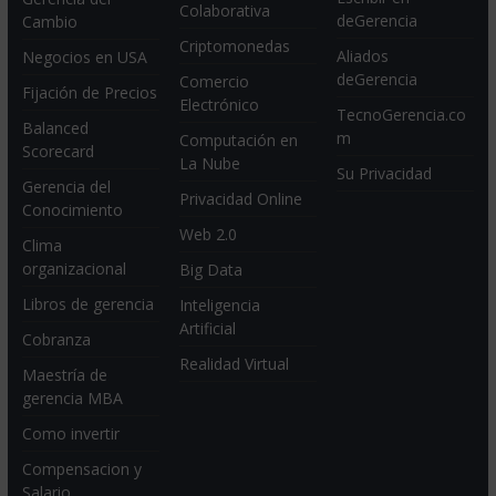
Colaborativa
deGerencia
Cambio
Criptomonedas
Aliados
Negocios en USA
deGerencia
Comercio
Fijación de Precios
Electrónico
TecnoGerencia.co
Balanced
m
Computación en
Scorecard
La Nube
Su Privacidad
Gerencia del
Privacidad Online
Conocimiento
Web 2.0
Clima
organizacional
Big Data
Libros de gerencia
Inteligencia
Artificial
Cobranza
Realidad Virtual
Maestría de
gerencia MBA
Como invertir
Compensacion y
Salario