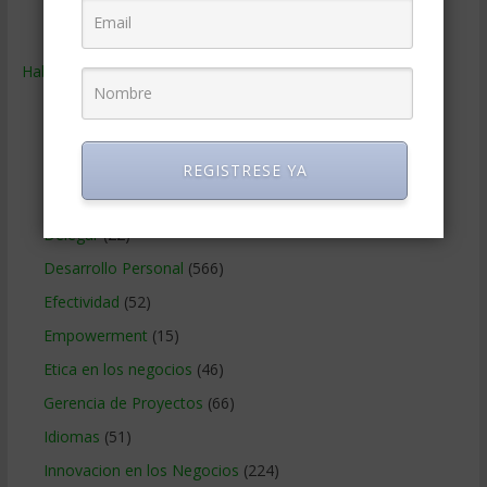
Ventas
(242)
Habilidades
(2.843)
Administracion del tiempo
(70)
Coaching
(101)
Comunicacion en los negocios
(180)
REGISTRESE YA
Creatividad en la empresa
(96)
Delegar
(22)
Desarrollo Personal
(566)
Efectividad
(52)
Empowerment
(15)
Etica en los negocios
(46)
Gerencia de Proyectos
(66)
Idiomas
(51)
Innovacion en los Negocios
(224)