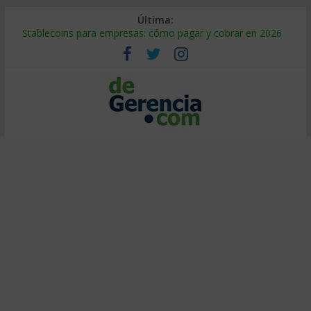
Última:
Stablecoins para empresas: cómo pagar y cobrar en 2026
Despido silencioso: qué es y por qué sale tan caro
IA en selección de personal: cómo auditarla a tiempo
Trabajo forzoso en la cadena de suministro: qué hacer
Mercado hispano de EE. UU.: cómo segmentarlo y venderle