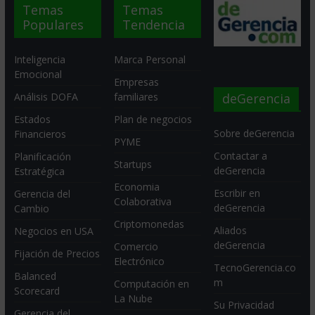
Temas
Temas
Populares
Tendencia
Inteligencia
Marca Personal
Emocional
Empresas
deGerencia
Análisis DOFA
familiares
Estados
Plan de negocios
Sobre deGerencia
Financieros
PYME
Contactar a
Planificación
Startups
deGerencia
Estratégica
Economia
Escribir en
Gerencia del
Colaborativa
deGerencia
Cambio
Criptomonedas
Aliados
Negocios en USA
deGerencia
Comercio
Fijación de Precios
Electrónico
TecnoGerencia.co
Balanced
m
Computación en
Scorecard
La Nube
Su Privacidad
Gerencia del