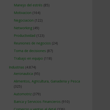
Manejo del estrés
(85)
Motivacion
(164)
Negociacion
(122)
Networking
(49)
Productividad
(123)
Reuniones de negocios
(24)
Toma de decisiones
(87)
Trabajo en equipo
(118)
Industrias
(4.874)
Aeronautica
(95)
Alimentos, Agricultura, Ganaderia y Pesca
(325)
Automotriz
(379)
Banca y Servicios Financieros
(910)
Comercio y ventas al detal
(336)