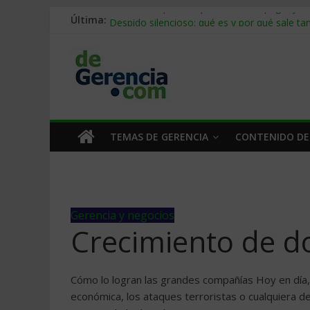
Última:
Stablecoins para empresas: cómo pagar y c
Despido silencioso: qué es y por qué sale ta
IA en selección de personal: cómo auditarla
Trabajo forzoso en la cadena de suministro:
Mercado hispano de EE. UU.: cómo segmenta
TEMAS DE GERENCIA
CONTENIDO DE
Gerencia y negocios
Crecimiento de do
Cómo lo logran las grandes compañías Hoy en día,
económica, los ataques terroristas o cualquiera 