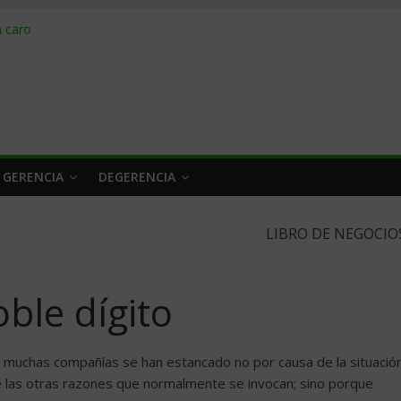
obrar en 2026
n caro
 a tiempo
 qué hacer
rlo y venderle
 GERENCIA
DEGERENCIA
LIBRO DE NEGOCIO
ble dígito
 muchas compañías se han estancado no por causa de la situació
de las otras razones que normalmente se invocan; sino porque