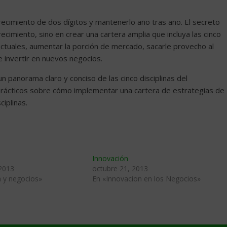
recimiento de dos dígitos y mantenerlo año tras año. El secreto
cimiento, sino en crear una cartera amplia que incluya las cinco
s actuales, aumentar la porción de mercado, sacarle provecho al
 invertir en nuevos negocios.
un panorama claro y conciso de las cinco disciplinas del
s prácticos sobre cómo implementar una cartera de estrategias de
iplinas.
Innovación
 2013
octubre 21, 2013
a y negocios»
En «Innovacion en los Negocios»