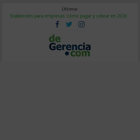
Última:
Stablecoins para empresas: cómo pagar y cobrar en 2026
Despido silencioso: qué es y por qué sale tan caro
IA en selección de personal: cómo auditarla a tiempo
Trabajo forzoso en la cadena de suministro: qué hacer
Mercado hispano de EE. UU.: cómo segmentarlo y venderle