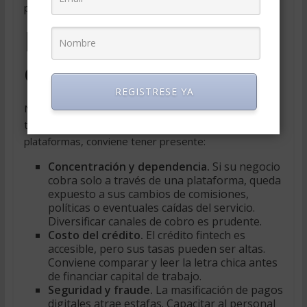
partida.
Riesgos y lo que
conviene vigilar
REGISTRESE YA
Ningún cambio de esta magnitud está libre de
tensiones. Antes de apoyarse por completo en estas
plataformas, conviene tener presente:
Concentración y dependencia.
Si su negocio
cobra solo a través de una plataforma, queda
expuesto a sus cambios de comisiones,
políticas o eventuales caídas del servicio.
Diversificar canales de cobro es prudente.
Costo del crédito.
El crédito fintech es
accesible, pero sus tasas pueden ser altas.
Conviene comparar y leer la letra chica antes
de financiar capital de trabajo.
Seguridad y fraude.
La masificación de pagos
digitales atrae estafas. Capacitar al personal