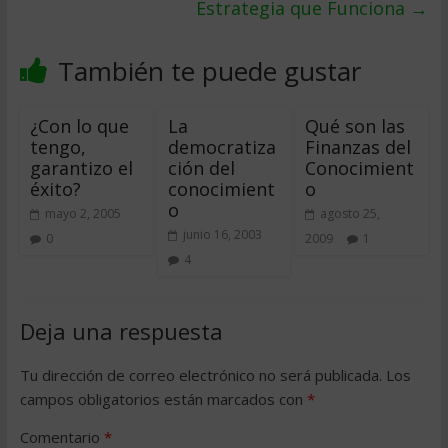
Estrategia que Funciona
→
También te puede gustar
¿Con lo que
La
Qué son las
tengo,
democratiza
Finanzas del
garantizo el
ción del
Conocimient
éxito?
conocimient
o
o
mayo 2, 2005
agosto 25,
junio 16, 2003
0
2009
1
4
Deja una respuesta
Tu dirección de correo electrónico no será publicada.
Los
campos obligatorios están marcados con
*
Comentario
*