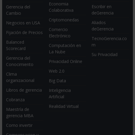
Economia
Escribir en
Gerencia del
Colaborativa
deGerencia
Cambio
Criptomonedas
Aliados
Negocios en USA
deGerencia
Comercio
Fijación de Precios
Electrónico
TecnoGerencia.co
Balanced
m
Computación en
Scorecard
La Nube
Su Privacidad
Gerencia del
Privacidad Online
Conocimiento
Web 2.0
Clima
organizacional
Big Data
Libros de gerencia
Inteligencia
Artificial
Cobranza
Realidad Virtual
Maestría de
gerencia MBA
Como invertir
Compensacion y