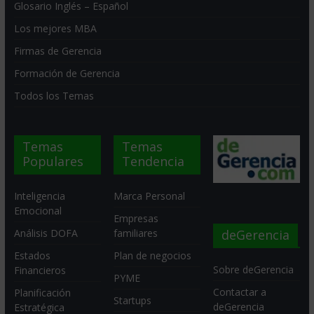
Glosario Inglés – Español
Los mejores MBA
Firmas de Gerencia
Formación de Gerencia
Todos los Temas
Temas
Temas
Populares
Tendencia
Inteligencia
Marca Personal
Emocional
Empresas
deGerencia
Análisis DOFA
familiares
Estados
Plan de negocios
Sobre deGerencia
Financieros
PYME
Contactar a
Planificación
Startups
deGerencia
Estratégica