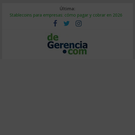
Última:
Stablecoins para empresas: cómo pagar y cobrar en 2026
Despido silencioso: qué es y por qué sale tan caro
IA en selección de personal: cómo auditarla a tiempo
Trabajo forzoso en la cadena de suministro: qué hacer
Mercado hispano de EE. UU.: cómo segmentarlo y venderle