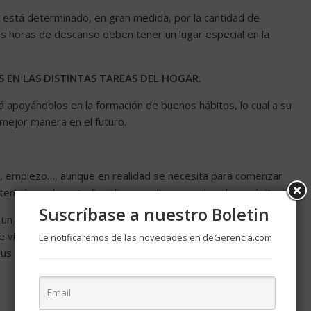
 está determinado, en gran medida, por la cantidad de
as horas de descanso deben tener un lugar especial en la
OS EN LAS DISTINTAS TAREAS DEL HOGAR.
 apoyándolos en la formación de buenos hábitos, lo cual a su
mejor manera en el futuro.
nes, empiezo…, aunque en realidad se necesita para comenzar
nción real y autodisciplina para llevar a cabo el propósito.
Suscríbase a nuestro Boletin
r un cambio en su forma de organizarse, verá los resultados de
e vida, en sus relaciones con los demás, pero sobre todo,
Le notificaremos de las novedades en deGerencia.com
 sus metas y ser dueño de su tiempo y de sí mismo.