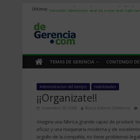
Última:
Stablecoins para empresas: cómo pagar y c
Despido silencioso: qué es y por qué sale ta
IA en selección de personal: cómo auditarla
Trabajo forzoso en la cadena de suministro:
Mercado hispano de EE. UU.: cómo segmenta
TEMAS DE GERENCIA
CONTENIDO DE
Administracion del tiempo
Habilidades
¡¡Organizate!!
noviembre 30, 2009
Marco Antonio Ontiveros
Imagina una fábrica grande capaz de producir t
eficaz y una maquinaria moderna y de excelente 
orgullo de la compañía, no tiene problemas legal