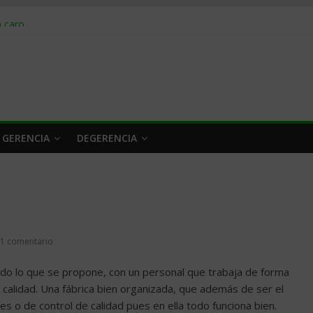
obrar en 2026
n caro
 a tiempo
 qué hacer
rlo y venderle
 GERENCIA
DEGERENCIA
1 comentario
odo lo que se propone, con un personal que trabaja de forma
calidad. Una fábrica bien organizada, que además de ser el
es o de control de calidad pues en ella todo funciona bien.