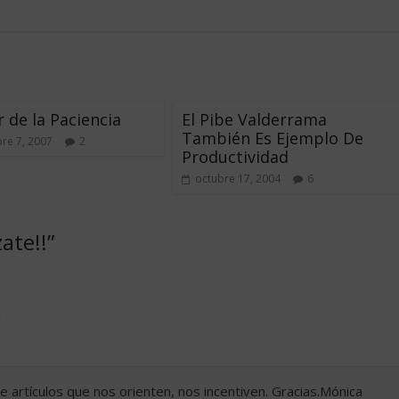
r de la Paciencia
El Pibe Valderrama
También Es Ejemplo De
re 7, 2007
2
Productividad
octubre 17, 2004
6
ate!!
”
m
e artículos que nos orienten, nos incentiven. Gracias.Mónica