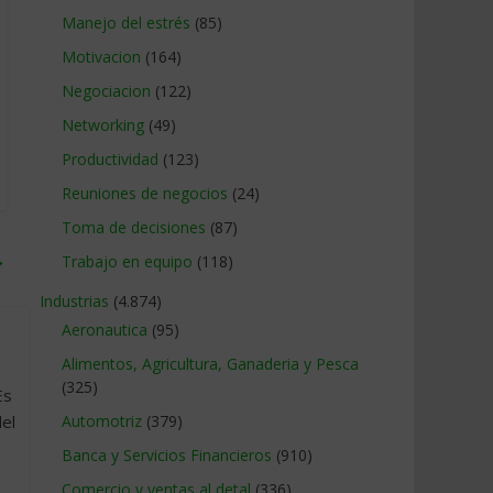
Manejo del estrés
(85)
Motivacion
(164)
Negociacion
(122)
Networking
(49)
Productividad
(123)
Reuniones de negocios
(24)
Toma de decisiones
(87)
→
Trabajo en equipo
(118)
Industrias
(4.874)
Aeronautica
(95)
Alimentos, Agricultura, Ganaderia y Pesca
(325)
Es
el
Automotriz
(379)
Banca y Servicios Financieros
(910)
Comercio y ventas al detal
(336)