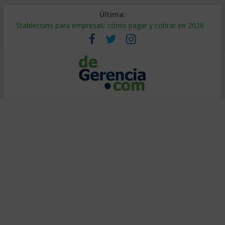
Última:
Stablecoins para empresas: cómo pagar y cobrar en 2026
Despido silencioso: qué es y por qué sale tan caro
IA en selección de personal: cómo auditarla a tiempo
Trabajo forzoso en la cadena de suministro: qué hacer
Mercado hispano de EE. UU.: cómo segmentarlo y venderle