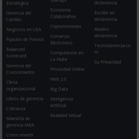
deGerencia
Estratégica
Economia
Escribir en
Gerencia del
Colaborativa
deGerencia
Cambio
Criptomonedas
Aliados
Negocios en USA
deGerencia
Comercio
Fijación de Precios
Electrónico
TecnoGerencia.co
Balanced
m
Computación en
Scorecard
La Nube
Su Privacidad
Gerencia del
Privacidad Online
Conocimiento
Web 2.0
Clima
organizacional
Big Data
Libros de gerencia
Inteligencia
Artificial
Cobranza
Realidad Virtual
Maestría de
gerencia MBA
Como invertir