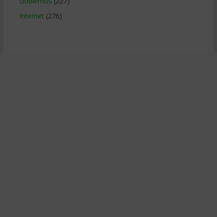
Gobiernos
(227)
Internet
(276)