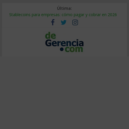
Última:
Stablecoins para empresas: cómo pagar y cobrar en 2026
Despido silencioso: qué es y por qué sale tan caro
IA en selección de personal: cómo auditarla a tiempo
Trabajo forzoso en la cadena de suministro: qué hacer
Mercado hispano de EE. UU.: cómo segmentarlo y venderle