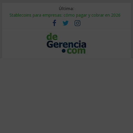
Última:
Stablecoins para empresas: cómo pagar y cobrar en 2026
Despido silencioso: qué es y por qué sale tan caro
IA en selección de personal: cómo auditarla a tiempo
Trabajo forzoso en la cadena de suministro: qué hacer
Mercado hispano de EE. UU.: cómo segmentarlo y venderle