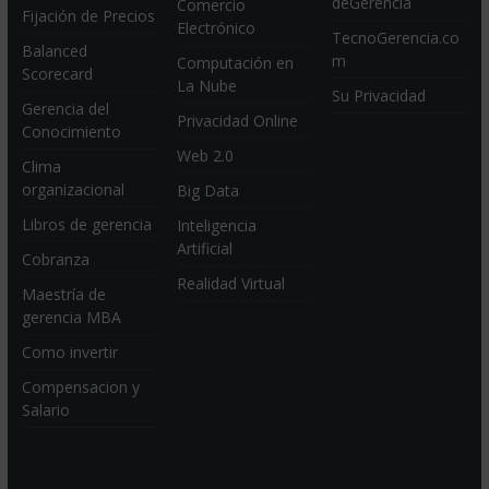
deGerencia
Comercio
Fijación de Precios
Electrónico
TecnoGerencia.co
Balanced
m
Computación en
Scorecard
La Nube
Su Privacidad
Gerencia del
Privacidad Online
Conocimiento
Web 2.0
Clima
organizacional
Big Data
Libros de gerencia
Inteligencia
Artificial
Cobranza
Realidad Virtual
Maestría de
gerencia MBA
Como invertir
Compensacion y
Salario