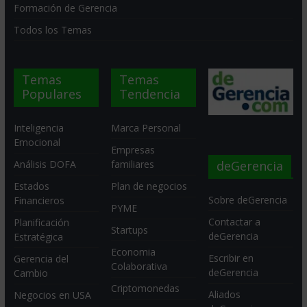
Formación de Gerencia
Todos los Temas
Temas
Temas
Populares
Tendencia
Inteligencia
Marca Personal
Emocional
Empresas
deGerencia
Análisis DOFA
familiares
Estados
Plan de negocios
Sobre deGerencia
Financieros
PYME
Contactar a
Planificación
Startups
deGerencia
Estratégica
Economia
Escribir en
Gerencia del
Colaborativa
deGerencia
Cambio
Criptomonedas
Aliados
Negocios en USA