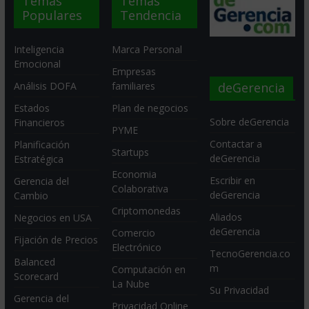
Temas
Temas
Populares
Tendencia
Inteligencia
Marca Personal
Emocional
Empresas
deGerencia
Análisis DOFA
familiares
Estados
Plan de negocios
Sobre deGerencia
Financieros
PYME
Contactar a
Planificación
Startups
deGerencia
Estratégica
Economia
Escribir en
Gerencia del
Colaborativa
deGerencia
Cambio
Criptomonedas
Aliados
Negocios en USA
deGerencia
Comercio
Fijación de Precios
Electrónico
TecnoGerencia.co
Balanced
m
Computación en
Scorecard
La Nube
Su Privacidad
Gerencia del
Privacidad Online