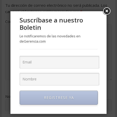
Tu dirección de correo electrónico no será publicada.
Los
campos obligatorios están marcados con
*
Suscríbase a nuestro
Comentario
*
Boletin
Le notificaremos de las novedades en
deGerencia.com
Nombre
*
REGISTRESE YA