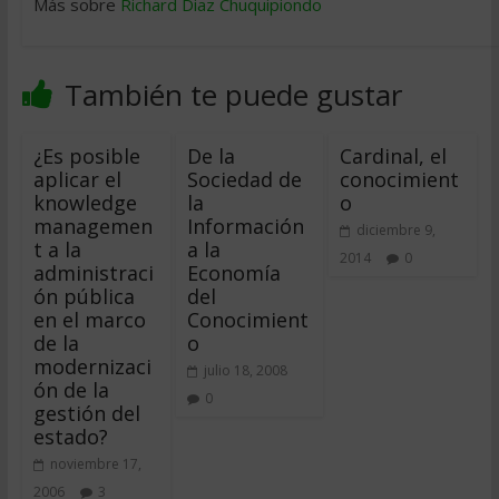
Más sobre
Richard Diaz Chuquipiondo
También te puede gustar
¿Es posible
De la
Cardinal, el
aplicar el
Sociedad de
conocimient
knowledge
la
o
managemen
Información
diciembre 9,
t a la
a la
2014
0
administraci
Economía
ón pública
del
en el marco
Conocimient
de la
o
modernizaci
julio 18, 2008
ón de la
0
gestión del
estado?
noviembre 17,
2006
3