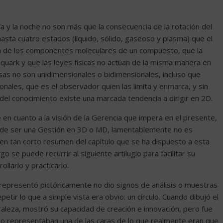
a y la noche no son más que la consecuencia de la rotación del
sta cuatro estados (líquido, sólido, gaseoso y plasma) que el
ión de los componentes moleculares de un compuesto, que la
quark y que las leyes físicas no actúan de la misma manera en
as no son unidimensionales o bidimensionales, incluso que
nales, que es el observador quien las limita y enmarca, y sin
del conocimiento existe una marcada tendencia a dirigir en 2D.
 en cuanto a la visión de la Gerencia que impera en el presente,
de ser una Gestión en 3D o MD, lamentablemente no es
en tan corto resumen del capítulo que se ha dispuesto a esta
o se puede recurrir al siguiente artilugio para facilitar su
ollarlo y practicarlo.
 representó pictóricamente no dio signos de análisis o muestras
tir lo que a simple vista era obvio: un círculo. Cuando dibujó el
aleza, mostró su capacidad de creación e innovación, pero fue
lo representaban una de las caras de lo que realmente eran que