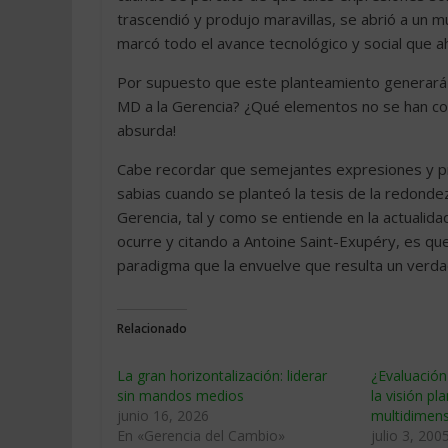
trascendió y produjo maravillas, se abrió a un
marcó todo el avance tecnológico y social que ah
Por supuesto que este planteamiento generará
MD a la Gerencia? ¿Qué elementos no se han co
absurda!
Cabe recordar que semejantes expresiones y pr
sabias cuando se planteó la tesis de la redondez
Gerencia, tal y como se entiende en la actualid
ocurre y citando a Antoine Saint-Exupéry, es que 
paradigma que la envuelve que resulta un verdad
Relacionado
La gran horizontalización: liderar
¿Evaluació
sin mandos medios
la visión pla
junio 16, 2026
multidimens
En «Gerencia del Cambio»
julio 3, 200