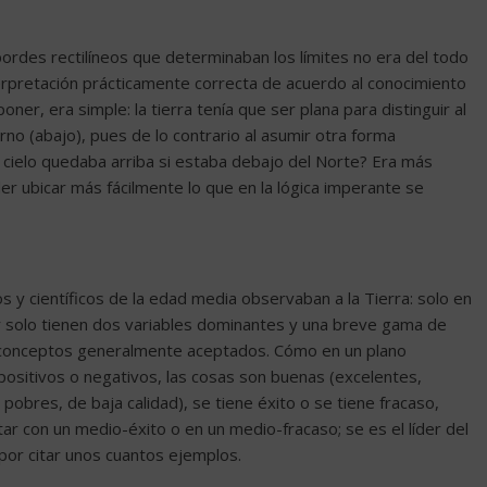
 bordes rectilíneos que determinaban los límites no era del todo
terpretación prácticamente correcta de acuerdo al conocimiento
er, era simple: la tierra tenía que ser plana para distinguir al
fierno (abajo), pues de lo contrario al asumir otra forma
l cielo quedaba arriba si estaba debajo del Norte? Era más
er ubicar más fácilmente lo que en la lógica imperante se
 y científicos de la edad media observaban a la Tierra: solo en
lor solo tienen dos variables dominantes y una breve gama de
os conceptos generalmente aceptados. Cómo en un plano
ositivos o negativos, las cosas son buenas (excelentes,
pobres, de baja calidad), se tiene éxito o se tiene fracaso,
ar con un medio-éxito o en un medio-fracaso; se es el líder del
 por citar unos cuantos ejemplos.