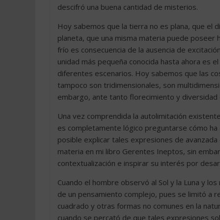
descifró una buena cantidad de misterios.
Hoy sabemos que la tierra no es plana, que el dí
planeta, que una misma materia puede poseer ha
frío es consecuencia de la ausencia de excitac
unidad más pequeña conocida hasta ahora es el 
diferentes escenarios. Hoy sabemos que las cos
tampoco son tridimensionales, son multidimensio
embargo, ante tanto florecimiento y diversidad 
Una vez comprendida la autolimitación existente
es completamente lógico preguntarse cómo ha 
posible explicar tales expresiones de avanzada 
materia en mi libro Gerentes Ineptos, sin embarg
contextualización e inspirar su interés por desarr
Cuando el hombre observó al Sol y la Luna y los
de un pensamiento complejo, pues se limitó a repe
cuadrado y otras formas no comunes en la natur
cuando se percató de que tales expresiones so