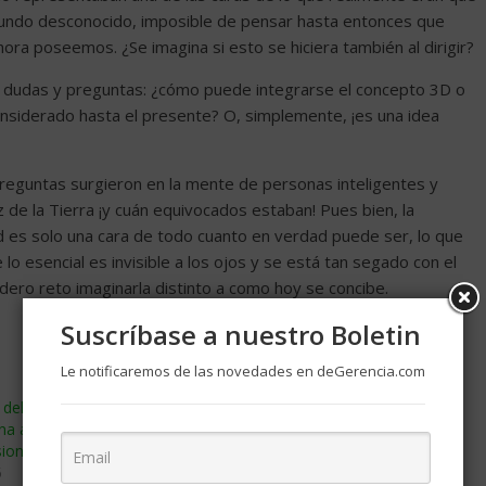
 mundo desconocido, imposible de pensar hasta entonces que
ora poseemos. ¿Se imagina si esto se hiciera también al dirigir?
 dudas y preguntas: ¿cómo puede integrarse el concepto 3D o
nsiderado hasta el presente? O, simplemente, ¡es una idea
eguntas surgieron en la mente de personas inteligentes y
 de la Tierra ¡y cuán equivocados estaban! Pues bien, la
ad es solo una cara de todo cuanto en verdad puede ser, lo que
lo esencial es invisible a los ojos y se está tan segado con el
ero reto imaginarla distinto a como hoy se concibe.
Suscríbase a nuestro Boletin
Le notificaremos de las novedades en deGerencia.com
n del Desempeño?: De
La innovación en la dirección,
na a la
factor importante para mantener
ional
el éxito empresarial
5
abril 24, 2007