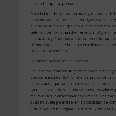
mucho tiempo se pensó.
Pero la idea de contar con una figura llana y de
descabellada, respondía a una lógica y a una in
que se poseía en la época o que se deseaba impon
cielo (arriba), la humanidad (en el plano) y el in
estructural ¿cómo podía decirse en el Sur que e
cómodo pensar que la Tierra era plana y así pod
consideraba correcto.
Lo mismo ocurre con la Gerencia.
La Gerencia observa su gestión como los clérigos
dos dimensiones (2D). En ella los juicios de va
distorsiones que las acercan o las alejan de l
cartesiano, donde los números poseen valores p
maravillosas, extraordinarias) o malas (pésimas, 
pues no suele pensarse en la posibilidad de cont
mercado o se es seguidor del líder, y esto sólo