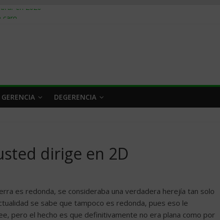
obrar en 2026
n caro
 a tiempo
 qué hacer
rlo y venderle
 GERENCIA
DEGERENCIA
usted dirige en 2D
Tierra es redonda, se consideraba una verdadera herejía tan solo
a actualidad se sabe que tampoco es redonda, pues eso le
see, pero el hecho es que definitivamente no era plana como por