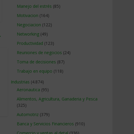
Manejo del estrés
(85)
Motivacion
(164)
Negociacion
(122)
Networking
(49)
→
Productividad
(123)
Reuniones de negocios
(24)
Toma de decisiones
(87)
Trabajo en equipo
(118)
Industrias
(4.874)
Aeronautica
(95)
Alimentos, Agricultura, Ganaderia y Pesca
(325)
Automotriz
(379)
Banca y Servicios Financieros
(910)
Comercio y ventas al detal
(336)