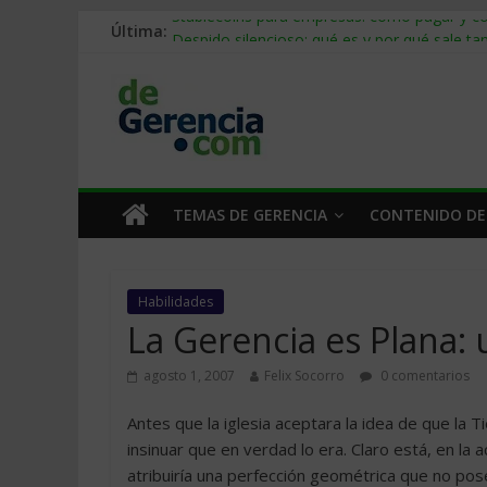
Última:
Stablecoins para empresas: cómo pagar y c
Despido silencioso: qué es y por qué sale ta
IA en selección de personal: cómo auditarla
Trabajo forzoso en la cadena de suministro:
Mercado hispano de EE. UU.: cómo segmenta
TEMAS DE GERENCIA
CONTENIDO DE
Habilidades
La Gerencia es Plana: 
agosto 1, 2007
Felix Socorro
0 comentarios
Antes que la iglesia aceptara la idea de que la 
insinuar que en verdad lo era. Claro está, en l
atribuiría una perfección geométrica que no po