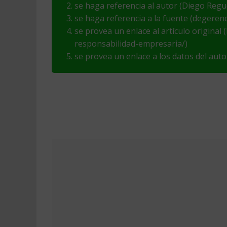
se haga referencia al autor (Diego Regu
se haga referencia a la fuente (degeren
se provea un enlace al artículo original
responsabilidad-empresaria/)
se provea un enlace a los datos del aut