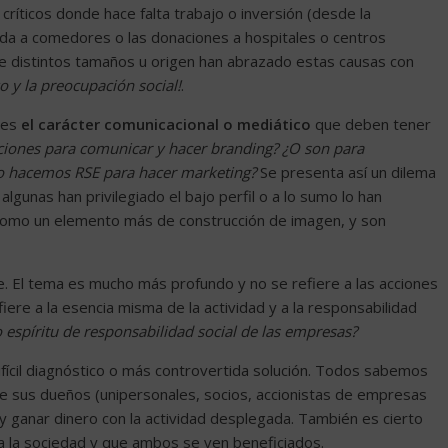
críticos donde hace falta trabajo o inversión (desde la
uda a comedores o las donaciones a hospitales o centros
 de distintos tamaños u origen han abrazado estas causas con
o y la preocupación social!
.
 es
el carácter comunicacional o mediático
que deben tener
ciones para comunicar y hacer branding? ¿O son para
no hacemos RSE para hacer marketing?
Se presenta así un dilema
lgunas han privilegiado el bajo perfil o a lo sumo lo han
como un elemento más de construcción de imagen, y son
e. El tema es mucho más profundo y no se refiere a las acciones
iere a la esencia misma de la actividad y a la responsabilidad
o espíritu de responsabilidad social de las empresas?
fícil diagnóstico o más controvertida solución. Todos sabemos
ue sus dueños (unipersonales, socios, accionistas de empresas
d y ganar dinero con la actividad desplegada. También es cierto
 la sociedad y que ambos se ven beneficiados.