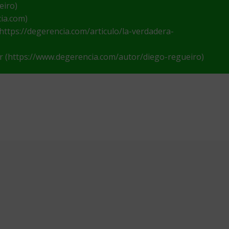
eiro)
cia.com)
 (https://degerencia.com/articulo/la-verdadera-
or (https://www.degerencia.com/autor/diego-regueiro)