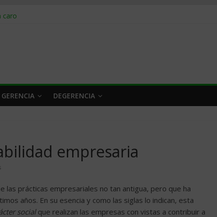
obrar en 2026
n caro
 a tiempo
 qué hacer
rlo y venderle
 GERENCIA
DEGERENCIA
abilidad empresaria
s
e las prácticas empresariales no tan antigua, pero que ha
mos años. En su esencia y como las siglas lo indican, esta
ácter social
que realizan las empresas con vistas a contribuir a