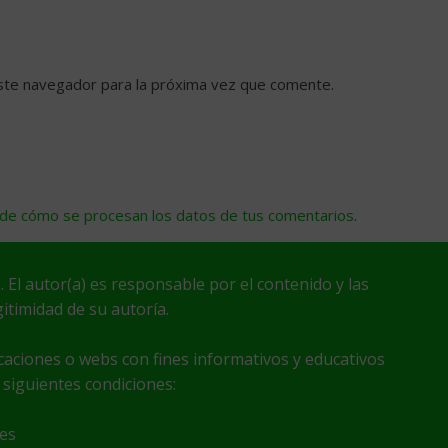
ste navegador para la próxima vez que comente.
de cómo se procesan los datos de tus comentarios
.
. El autor(a) es responsable por el contenido y las
itimidad de su autoría.
icaciones o webs con fines informativos y educativos
 siguientes condiciones:
nes