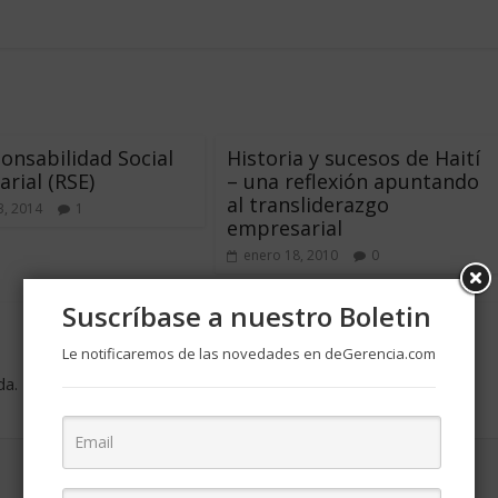
onsabilidad Social
Historia y sucesos de Haití
rial (RSE)
– una reflexión apuntando
al transliderazgo
3, 2014
1
empresarial
enero 18, 2010
0
Suscríbase a nuestro Boletin
Le notificaremos de las novedades en deGerencia.com
da.
Los campos obligatorios están marcados con
*