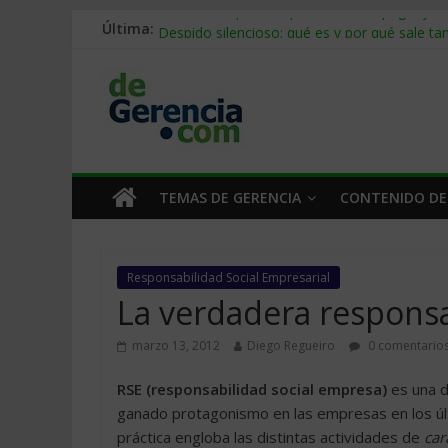
Última:
Stablecoins para empresas: cómo pagar y c
Despido silencioso: qué es y por qué sale ta
IA en selección de personal: cómo auditarla
Trabajo forzoso en la cadena de suministro:
Mercado hispano de EE. UU.: cómo segmenta
TEMAS DE GERENCIA
CONTENIDO DE
Responsabilidad Social Empresarial
La verdadera respons
marzo 13, 2012
Diego Regueiro
0 comentario
RSE (responsabilidad social empresa)
es una d
ganado protagonismo en las empresas en los últi
práctica engloba las distintas actividades de
car