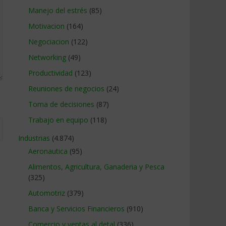
Manejo del estrés
(85)
Motivacion
(164)
Negociacion
(122)
Networking
(49)
Productividad
(123)
Reuniones de negocios
(24)
Toma de decisiones
(87)
Trabajo en equipo
(118)
Industrias
(4.874)
Aeronautica
(95)
Alimentos, Agricultura, Ganaderia y Pesca
(325)
Automotriz
(379)
Banca y Servicios Financieros
(910)
Comercio y ventas al detal
(336)