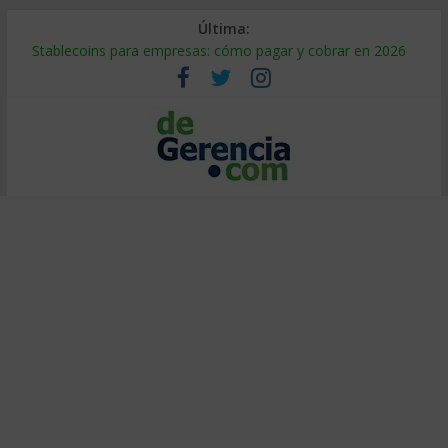
Última:
Stablecoins para empresas: cómo pagar y cobrar en 2026
Despido silencioso: qué es y por qué sale tan caro
IA en selección de personal: cómo auditarla a tiempo
Trabajo forzoso en la cadena de suministro: qué hacer
Mercado hispano de EE. UU.: cómo segmentarlo y venderle