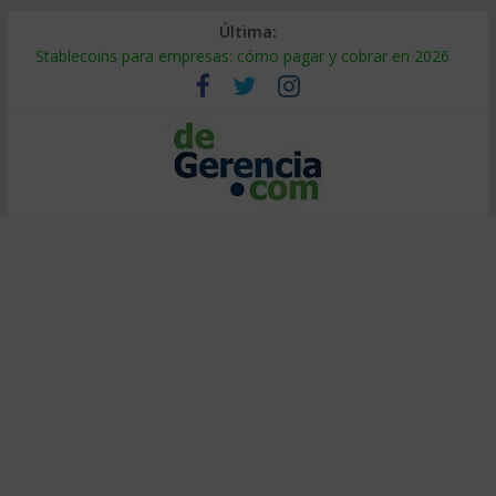
Última:
Stablecoins para empresas: cómo pagar y cobrar en 2026
Despido silencioso: qué es y por qué sale tan caro
IA en selección de personal: cómo auditarla a tiempo
Trabajo forzoso en la cadena de suministro: qué hacer
Mercado hispano de EE. UU.: cómo segmentarlo y venderle