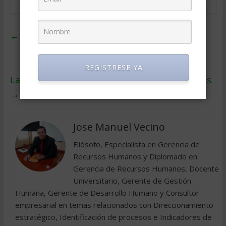
←
Del cliente espectador al convergente
REGISTRESE YA
La gestión participativa en las Organizaciones
→
Jose Manuel Vecino
Filósofo, Especialista en Gerencia de
Recursos Humanos y Diplomado en
Gerencia de Recursos Humanos, Docente
Universitario, Gerente de Gestión
Humana, Gerente de Desarrollo Humano y Consultor
empresarial en temas relacionados con Direccionamiento
estratégico, Identificación de procesos e Indicadores de