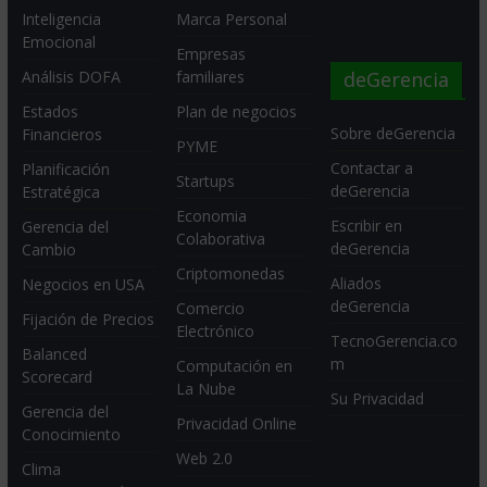
Inteligencia
Marca Personal
Emocional
Empresas
deGerencia
Análisis DOFA
familiares
Estados
Plan de negocios
Sobre deGerencia
Financieros
PYME
Contactar a
Planificación
Startups
deGerencia
Estratégica
Economia
Escribir en
Gerencia del
Colaborativa
deGerencia
Cambio
Criptomonedas
Aliados
Negocios en USA
deGerencia
Comercio
Fijación de Precios
Electrónico
TecnoGerencia.co
Balanced
m
Computación en
Scorecard
La Nube
Su Privacidad
Gerencia del
Privacidad Online
Conocimiento
Web 2.0
Clima