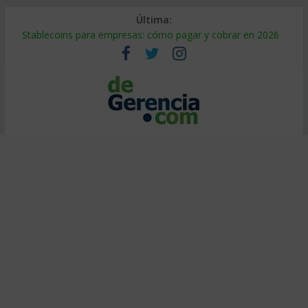
Última:
Stablecoins para empresas: cómo pagar y cobrar en 2026
Despido silencioso: qué es y por qué sale tan caro
IA en selección de personal: cómo auditarla a tiempo
Trabajo forzoso en la cadena de suministro: qué hacer
Mercado hispano de EE. UU.: cómo segmentarlo y venderle