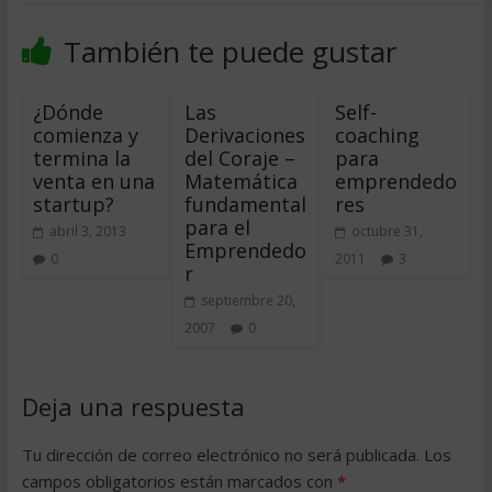
También te puede gustar
¿Dónde
Las
Self-
comienza y
Derivaciones
coaching
termina la
del Coraje –
para
venta en una
Matemática
emprendedo
startup?
fundamental
res
para el
abril 3, 2013
octubre 31,
Emprendedo
0
2011
3
r
septiembre 20,
2007
0
Deja una respuesta
Tu dirección de correo electrónico no será publicada.
Los
campos obligatorios están marcados con
*