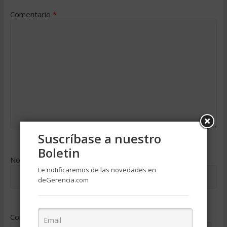
Comentario
*
Suscríbase a nuestro
Boletin
Nombre
*
Le notificaremos de las novedades en
deGerencia.com
Correo electrónico
*