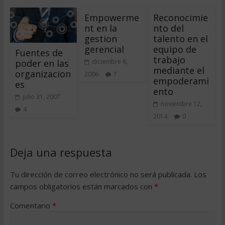
Empowerme
Reconocimie
nt en la
nto del
gestion
talento en el
gerencial
equipo de
Fuentes de
trabajo
poder en las
diciembre 6,
mediante el
organizacion
2006
7
empoderami
es
ento
julio 31, 2007
noviembre 12,
4
2014
0
Deja una respuesta
Tu dirección de correo electrónico no será publicada.
Los
campos obligatorios están marcados con
*
Comentario
*