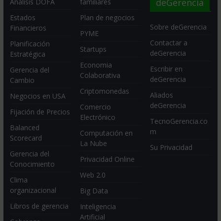
deGerencia
Análisis DOFA
familiares
Estados
Plan de negocios
Sobre deGerencia
Financieros
PYME
Contactar a
Planificación
Startups
deGerencia
Estratégica
Economia
Escribir en
Gerencia del
Colaborativa
deGerencia
Cambio
Criptomonedas
Aliados
Negocios en USA
deGerencia
Comercio
Fijación de Precios
Electrónico
TecnoGerencia.co
Balanced
m
Computación en
Scorecard
La Nube
Su Privacidad
Gerencia del
Privacidad Online
Conocimiento
Web 2.0
Clima
organizacional
Big Data
Libros de gerencia
Inteligencia
Artificial