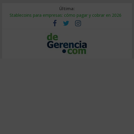
Última:
Stablecoins para empresas: cómo pagar y cobrar en 2026
Despido silencioso: qué es y por qué sale tan caro
IA en selección de personal: cómo auditarla a tiempo
Trabajo forzoso en la cadena de suministro: qué hacer
Mercado hispano de EE. UU.: cómo segmentarlo y venderle