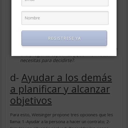
preocupaciones, acude a nosotros pidiendo
ayuda. Podemos empezar con una pregunta
abierta: ¿Qué piensas hacer?; nos responde
que se siente preparada pero teme que, al
final, se sienta decepcionado; podemos
preguntarle:
¿Cuáles son las ventajas y
desventajas del nuevo trabajo
(pregunta
REGISTRESE YA
orientada); valora los pro y los contra, pero
todavía está indeciso; ahora podemos hacerle
una pregunta específica:
¿Qué información
necesitas para decidirte?
.
d-
Ayudar a los demás
a planificar y alcanzar
objetivos
Para esto, Weisinger propone tres opciones que les
llama: 1-Ayudar a la persona a hacer un contrato; 2-