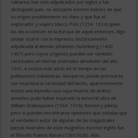
culinarios han sido adjudicados por siglos a tan
distinguido país, no obstante existen indicios de que
su origen posiblemente es chino y que fue el
explorador y viajero Marco Polo (1254  1324) quien
las dio a conocer en la Europa de aquel entonces. Algo
similar ocurre con la imprenta, históricamente
adjudicada al alemán Johannes Gutenberg (1400 
1467) pero cuyos orígenes pueden ser también
rastreados en tierras orientales alrededor del año
1041, e incluso más atrás en el tiempo en las
poblaciones babilónicas. Aunque no puede precisarse
con exactitud la veracidad del hecho, aparentemente
existe una leyenda rusa cuya muerte de ambos
amantes pudo haber inspirado la inmortal obra de
William Shakespeare (1564  1616) Romeo y Julieta,
pero si pueden encontrarse opiniones que señalan que
el verdadero autor de algunas de las magistrales
piezas teatrales de este magnifico escritor inglés fue
el filósofo Francis Bacon (15611626). Más