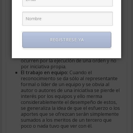
desestima la iniciativa individual y produce
resentimientos con la persona o personas
que se adjudicaron la iniciativa, lo cual afecta
el desempeño del empleado y su
identificación con la empresa.
El ejercicio laboral:
Ante la presencia del
Síndrome de Anát el personal responde de
REGISTRESE YA
manera rutinaria y repetitiva ante la labor,
evita agregar valor por la ausencia de
reconocimiento, por cuanto los cambios
ocurren por la ejecución de una orden y no
por iniciativa propia.
El trabajo en equipo:
Cuando el
reconocimiento se da sólo al representante
formal o líder de un equipo y se obvia al
autor o autores de una iniciativa se pierde el
interés por los equipos y ello merma
considerablemente el desempeño de estos,
se generaliza la idea de que el esfuerzo o los
aportes que se ofrezcan serán simplemente
sumados a los meritos de un tercero que
poco o nada tuvo que ver con él.