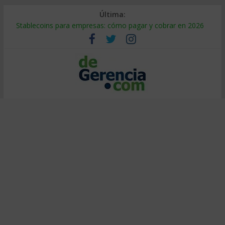
Última:
Stablecoins para empresas: cómo pagar y cobrar en 2026
Despido silencioso: qué es y por qué sale tan caro
IA en selección de personal: cómo auditarla a tiempo
Trabajo forzoso en la cadena de suministro: qué hacer
Mercado hispano de EE. UU.: cómo segmentarlo y venderle