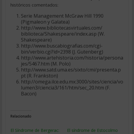
históricos comentados:
Serie Management McGraw Hill 1990
(Pigmaleon y Galatea)
http://www.bibliotecasvirtuales.com/
biblioteca/Shakespeare/index.asp (W.
Shakespeare)
http://www.buscabiografias.com/cgi-
bin/verbio.cgi?id=2398 (J. Gutenberg)
http://www.artehistoria.com/historia/persona
jes/5467.htm (M. Polo)
http://www.satd.uma.es/sixto/cmi/presenta.p
pt (R. Frankston)
http://omega.ilce.edu.mx:3000/sites/ciencia/vo
lumen3/ciencia3/161/htm/sec_20.htm (F.
Bacon)
Relacionado
El Síndrome de Bergerac:
El síndrome de Estocolmo